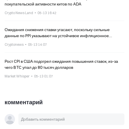
покупательской активности китов по ADA
Crypto News Land
05-13 16:42
Ожидания снижения ставки угасают, поскольку сильные
данные по PPI указывают на устойчивое инфляционное
давление
Cryptonews
05-13 14:07
Рост CPI в США подогрел ожидания повышения ставок, из-за
чего BTC упал до 80 тысяч долларов
Market Whisper
05-13 01:07
комментарий