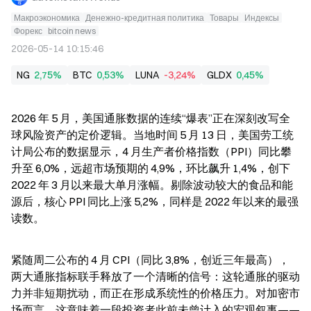
Макроэкономика
Денежно-кредитная политика
Товары
Индексы
Форекс
bitcoin news
2026-05-14 10:15:46
NG
2,75%
BTC
0,53%
LUNA
-3,24%
GLDX
0,45%
2026 年 5 月，美国通胀数据的连续“爆表”正在深刻改写全
球风险资产的定价逻辑。当地时间 5 月 13 日，美国劳工统
计局公布的数据显示，4 月生产者价格指数（PPI）同比攀
升至 6,0%，远超市场预期的 4,9%，环比飙升 1,4%，创下 
2022 年 3 月以来最大单月涨幅。剔除波动较大的食品和能
源后，核心 PPI 同比上涨 5,2%，同样是 2022 年以来的最强
读数。
紧随周二公布的 4 月 CPI（同比 3,8%，创近三年最高），
两大通胀指标联手释放了一个清晰的信号：这轮通胀的驱动
力并非短期扰动，而正在形成系统性的价格压力。对加密市
场而言，这意味着一段投资者此前未曾计入的宏观叙事——