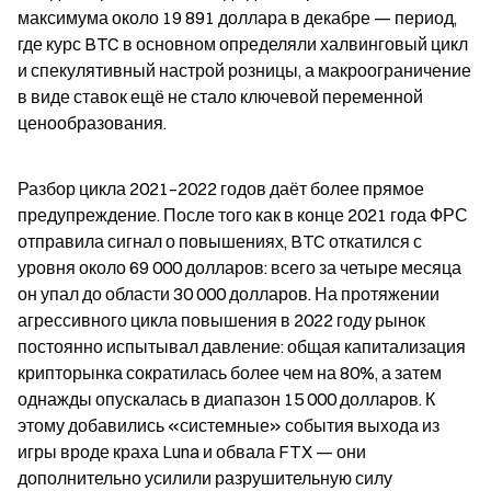
максимума около 19 891 доллара в декабре — период, 
где курс BTC в основном определяли халвинговый цикл 
и спекулятивный настрой розницы, а макроограничение 
в виде ставок ещё не стало ключевой переменной 
ценообразования.
Разбор цикла 2021–2022 годов даёт более прямое 
предупреждение. После того как в конце 2021 года ФРС 
отправила сигнал о повышениях, BTC откатился с 
уровня около 69 000 долларов: всего за четыре месяца 
он упал до области 30 000 долларов. На протяжении 
агрессивного цикла повышения в 2022 году рынок 
постоянно испытывал давление: общая капитализация 
крипторынка сократилась более чем на 80%, а затем 
однажды опускалась в диапазон 15 000 долларов. К 
этому добавились «системные» события выхода из 
игры вроде краха Luna и обвала FTX — они 
дополнительно усилили разрушительную силу 