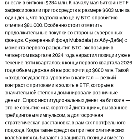
внесли в биткоин $284 млн. К началу мая биткоин ETF 
зафиксировали приток средств в размере $603 млн за 
один день, что подтолкнуло цену BTC к пробитию 
отметки $81,000. Особенно стоит отметить 
продолжительные покупки со стороны суверенных 
фондов. Суверенный фонд Mubadala (из Абу-Даби) с 
момента первого раскрытия BTC-экспозиции в 
четвертом квартале 2024 года нарастил позиции уже в 
течение пяти кварталов: к концу первого квартала 2026 
года объем держаний вырос почти до $660 млн. Такой 
«вход государства-уровня» в капитал — резкий 
контраст с притоками в золотые ETF, которые в 
значительной степени доминировали розничные 
деньги. Спрос институциональных денег на биткоин — 
это не событие «на короткой дистанции», вызванное 
трейдинговым импульсом, а долгосрочная 
стратегическая расстановка в рамках портфельного 
подхода. Когда такие средства при геополитических 
колебаниях выбирают наращивать позиции вместо 