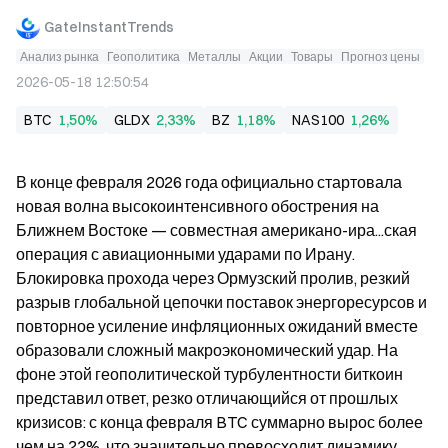
GateInstantTrends
Анализ рынка
Геополитика
Металлы
Акции
Товары
Прогноз цены
2026-05-18 12:50:54
BTC
1,50%
GLDX
2,33%
BZ
1,18%
NAS100
1,26%
В конце февраля 2026 года официально стартовала 
новая волна высокоинтенсивного обострения на 
Ближнем Востоке — совместная американо-ира...ская 
операция с авиационными ударами по Ирану. 
Блокировка прохода через Ормузский пролив, резкий 
разрыв глобальной цепочки поставок энергоресурсов и 
повторное усиление инфляционных ожиданий вместе 
образовали сложный макроэкономический удар. На 
фоне этой геополитической турбулентности биткоин 
представил ответ, резко отличающийся от прошлых 
кризисов: с конца февраля BTC суммарно вырос более 
чем на 22%, что значительно превосходит динамику 