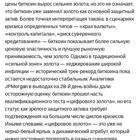
цены биткоин вырос сильнее золота, но это не означает, 
что биткоин уже заменил золото как основной защитный 
актив. Более точная интерпретация такова: в сценариях 
кризиса определенных типов — «крах валюты», 
«контроль капитала», «риск суверенного 
кредитования» — биткоин показывает более сильную 
ценовую эластичность и лучшую рыночную 
принимаемость, чем золото. Однако в традиционной 
«сильной зоне» золота — хеджирование широкой 
инфляции — исторический трек-рекорд биткоина пока 
остается недостаточно стабильным. Аналитики 
JPMorgan в выводах на 28-й день войны дали 
осторожную оценку: биткоин прошел часть 
квалификационного теста «цифрового золота», но его 
статус как зрелого защитного актива требует 
подтверждения на большем числе циклов кризисов. 
Иными словами, «цифровое золото» — это уже не 
черно-белый ярлык, а динамический атрибут, который 
нужно постоянно проверять в разных сценариях 