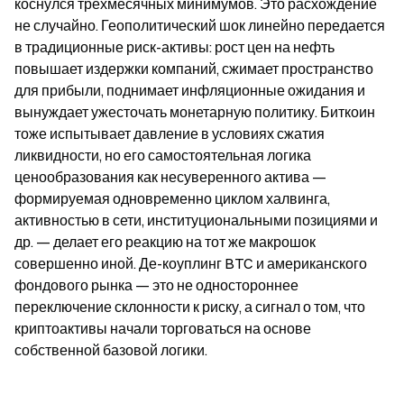
коснулся трехмесячных минимумов. Это расхождение 
не случайно. Геополитический шок линейно передается 
в традиционные риск-активы: рост цен на нефть 
повышает издержки компаний, сжимает пространство 
для прибыли, поднимает инфляционные ожидания и 
вынуждает ужесточать монетарную политику. Биткоин 
тоже испытывает давление в условиях сжатия 
ликвидности, но его самостоятельная логика 
ценообразования как несуверенного актива — 
формируемая одновременно циклом халвинга, 
активностью в сети, институциональными позициями и 
др. — делает его реакцию на тот же макрошок 
совершенно иной. Де-коуплинг BTC и американского 
фондового рынка — это не одностороннее 
переключение склонности к риску, а сигнал о том, что 
криптоактивы начали торговаться на основе 
собственной базовой логики.