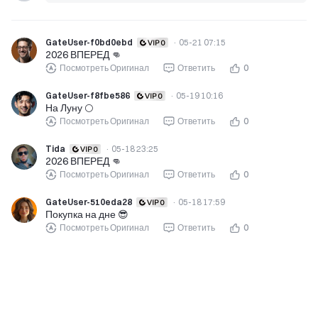
GateUser-f0bd0ebd
·
05-21 07:15
2026 ВПЕРЕД 👊
Посмотреть Оригинал
Ответить
0
GateUser-f8fbe586
·
05-19 10:16
На Луну 🌕
Посмотреть Оригинал
Ответить
0
Tida
·
05-18 23:25
2026 ВПЕРЕД 👊
Посмотреть Оригинал
Ответить
0
GateUser-510eda28
·
05-18 17:59
Покупка на дне 😎
Посмотреть Оригинал
Ответить
0