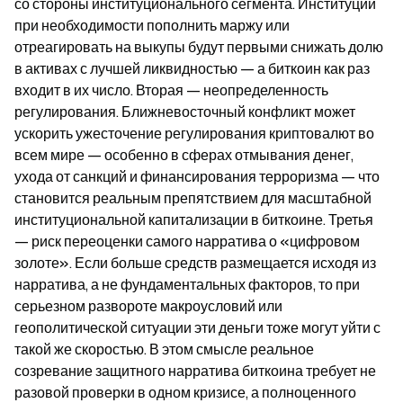
со стороны институционального сегмента. Институции 
при необходимости пополнить маржу или 
отреагировать на выкупы будут первыми снижать долю 
в активах с лучшей ликвидностью — а биткоин как раз 
входит в их число. Вторая — неопределенность 
регулирования. Ближневосточный конфликт может 
ускорить ужесточение регулирования криптовалют во 
всем мире — особенно в сферах отмывания денег, 
ухода от санкций и финансирования терроризма — что 
становится реальным препятствием для масштабной 
институциональной капитализации в биткоине. Третья 
— риск переоценки самого нарратива о «цифровом 
золоте». Если больше средств размещается исходя из 
нарратива, а не фундаментальных факторов, то при 
серьезном развороте макроусловий или 
геополитической ситуации эти деньги тоже могут уйти с 
такой же скоростью. В этом смысле реальное 
созревание защитного нарратива биткоина требует не 
разовой проверки в одном кризисе, а полноценного 