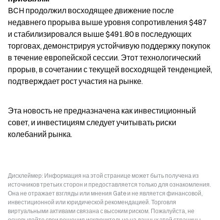
BCH продолжил восходящее движение после 
недавнего прорыва выше уровня сопротивления $487 
и стабилизировался выше $491.80 в последующих 
торговах, демонстрируя устойчивую поддержку покупок 
в течение европейской сессии. Этот технологический 
прорыв, в сочетании с текущей восходящей тенденцией, 
подтверждает рост участия на рынке.
Эта новость не предназначена как инвестиционный 
совет, и инвестициям следует учитывать риски 
колебаний рынка.
Дисклеймер: Информация на этой странице может быть получена из
источников третьих сторон и предоставляется только для ознакомления.
Она не отражает взгляды или мнения Gate и не является финансовой,
инвестиционной или юридической рекомендацией. Торговля
виртуальными активами связана с высоким риском. Пожалуйста, не
основывайте свои решения исключительно на данных этой страницы.