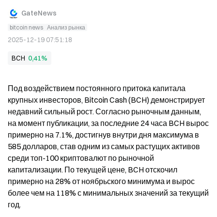
GateNews
bitcoin news
Анализ рынка
2025-12-19 07:51:18
BCH
0,41%
Под воздействием постоянного притока капитала 
крупных инвесторов, Bitcoin Cash (BCH) демонстрирует 
недавний сильный рост. Согласно рыночным данным, 
на момент публикации, за последние 24 часа BCH вырос 
примерно на 7.1%, достигнув внутри дня максимума в 
585 долларов, став одним из самых растущих активов 
среди топ-100 криптовалют по рыночной 
капитализации. По текущей цене, BCH отскочил 
примерно на 28% от ноябрьского минимума и вырос 
более чем на 118% с минимальных значений за текущий 
год.