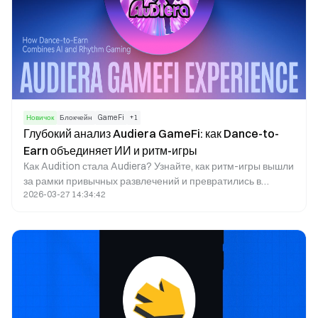
Новичок
Блокчейн
GameFi
+
1
Глубокий анализ Audiera GameFi: как Dance-to-
Earn объединяет ИИ и ритм-игры
Как Audition стала Audiera? Узнайте, как ритм-игры вышли
за рамки привычных развлечений и превратились в
2026-03-27 14:34:42
GameFi-экосистему, основанную на ИИ и блокчейне.
Познакомьтесь с основными изменениями и изменением
ценностей, которые произошли благодаря внедрению
механики Dance-to-Earn, социальному взаимодействию и
развитию экономики создателей.