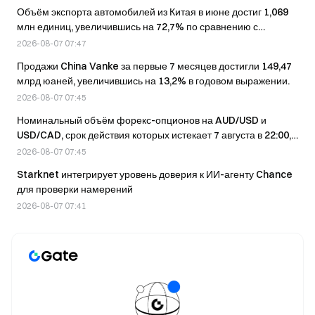
Объём экспорта автомобилей из Китая в июне достиг 1,069
млн единиц, увеличившись на 72,7% по сравнению с
аналогичным периодом прошлого года, а его стоимость
2026-08-07 07:47
составила 18,23 млрд долларов.
Продажи China Vanke за первые 7 месяцев достигли 149,47
млрд юаней, увеличившись на 13,2% в годовом выражении.
2026-08-07 07:45
Номинальный объём форекс-опционов на AUD/USD и
USD/CAD, срок действия которых истекает 7 августа в 22:00,
превышает 1 млрд долларов.
2026-08-07 07:45
Starknet интегрирует уровень доверия к ИИ-агенту Chance
для проверки намерений
2026-08-07 07:41