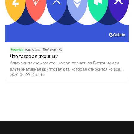
Новичок
Альткоины
Трейдинг
+
1
Что такое альткоины?
Альткоин также известен как альтернатива Биткоину или
альтернативная криптовалюта, которая относится ко всем
2026-04-09 10:52:15
криптовалютам, отличным от Биткоина. Большинство
криптовалют на ранней стадии были созданы путем
форка (копирования кодов Биткоина).