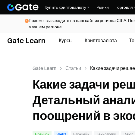
Купить криптовалюту
Рынки
Торговля
Похоже, вы заходите на наш сайт из региона США. По
в вашем регионе.
Gate Learn
Курсы
Криптовалюта
То
Gate Learn
Статьи
Какие задачи решае
Детальный анализ 
Какие задачи реш
поощрений в экоси
Sentio
Детальный анал
поощрений в эко
Новичок
Web3
Блокчейн
Технологии
DePin