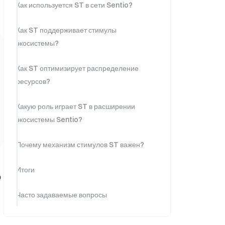
Как используется ST в сети Sentio?
Как ST поддерживает стимулы
экосистемы?
Как ST оптимизирует распределение
ресурсов?
Какую роль играет ST в расширении
экосистемы Sentio?
Почему механизм стимулов ST важен?
Итоги
ю
Часто задаваемые вопросы