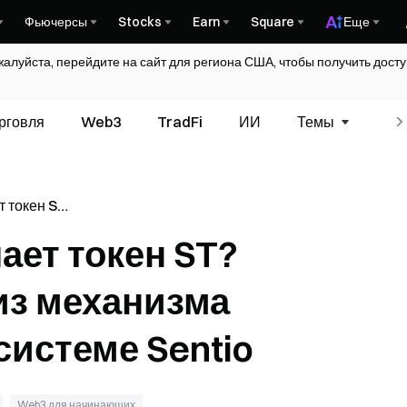
Фьючерсы
Stocks
Earn
Square
Еще
жалуйста, перейдите на сайт для региона США, чтобы получить дос
рговля
Web3
TradFi
ИИ
Темы
Гл
т токен ST?
механизма
ает токен ST?
стеме
из механизма
системе Sentio
Web3 для начинающих