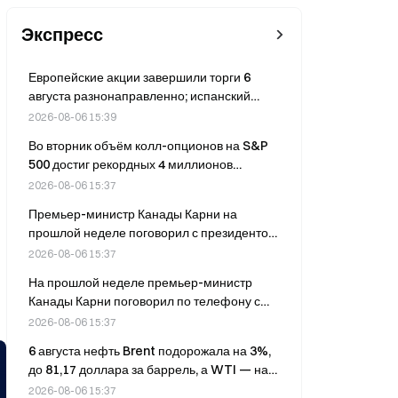
Экспресс
Европейские акции завершили торги 6
августа разнонаправленно; испанский
индекс IBEX 35 вырос на 0,61%.
2026-08-06 15:39
Во вторник объём колл-опционов на S&P
500 достиг рекордных 4 миллионов
контрактов на фоне ажиотажа инвесторов,
2026-08-06 15:37
рассчитывающих на дальнейший рост.
Премьер-министр Канады Карни на
прошлой неделе поговорил с президентом
США Трампом и готов к дальнейшему
2026-08-06 15:37
диалогу.
На прошлой неделе премьер-министр
Канады Карни поговорил по телефону с
президентом Трампом.
2026-08-06 15:37
6 августа нефть Brent подорожала на 3%,
до 81,17 доллара за баррель, а WTI — на
2,67%.
2026-08-06 15:37