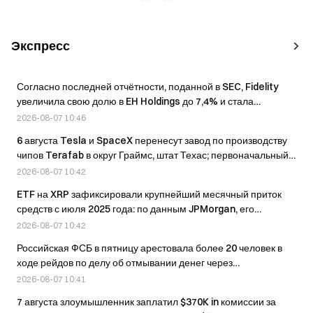
Экспресс
Согласно последней отчётности, поданной в SEC, Fidelity
увеличила свою долю в EH Holdings до 7,4% и стала
крупнейшим внешним акционером.
2026-08-07 10:46
6 августа Tesla и SpaceX перенесут завод по производству
чипов Terafab в округ Граймс, штат Техас; первоначальный
объём инвестиций составит 16,8 млрд долларов.
2026-08-07 10:42
ETF на XRP зафиксировали крупнейший месячный приток
средств с июля 2025 года: по данным JPMorgan, его
совокупный объем составил около 1,5 млрд долларов.
2026-08-07 10:42
Российская ФСБ в пятницу арестовала более 20 человек в
ходе рейдов по делу об отмывании денег через
криптовалюты.
2026-08-07 10:41
7 августа злоумышленник заплатил $370K in комиссии за