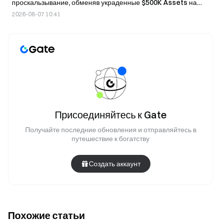
проскальзывание, обменяв украденные $500K Assets на
WETH.
2026-08-07 10:41
Присоединяйтесь к Gate
Получайте последние обновления и отправляйтесь в
путешествие к богатству
Создать аккаунт
Похожие статьи