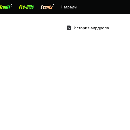
Награды
История аирдропа