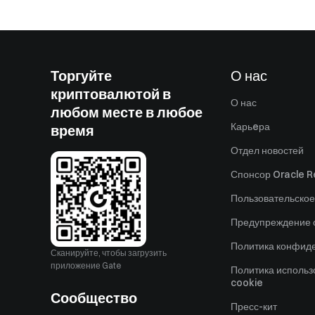
Торгуйте
О нас
криптовалютой в
О нас
любом месте в любое
Карьeра
время
Отдел новостей
Спонсор Oracle Re
Пользовательское
Предупреждение о
Политика конфид
Сканируйте, чтобы загрузить
приложение Gate
Политика исполь
cookie
Сообщество
Пресс-кит