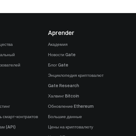
Aprender
щества
Академия
нальный
Новости Gate
зователей
Блог Gate
Энциклопедия криптовалют
Gate Research
Халвинг Bitcoin
стинг
Обновление Ethereum
ь смарт-контрактов
Большие данные
ам (API)
Цены на криптовалюту