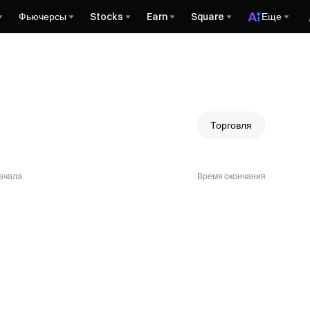
Фьючерсы
Stocks
Earn
Square
Еще
Торговля
ачала
Время окончания