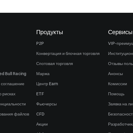
Продукты
Сервисы
P2P
VIP-преиму
Конвертация и блочная торговля
Институцио
Спотовая торговля
Отзывы поль
d Bull Racing
Маржа
Анонсы
 соглашение
Центр Earn
Комиссии
 рисках
ETF
Помощь
енциальности
Фьючерсы
Заявка на ли
зования файлов
CFD
Безопасност
Акции
Разработчик