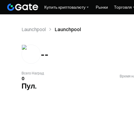
Купить криптовалюту
Рынки
Торговля
Launchpool
Launchpool
--
Всего Наград
Время н
0
Пул.