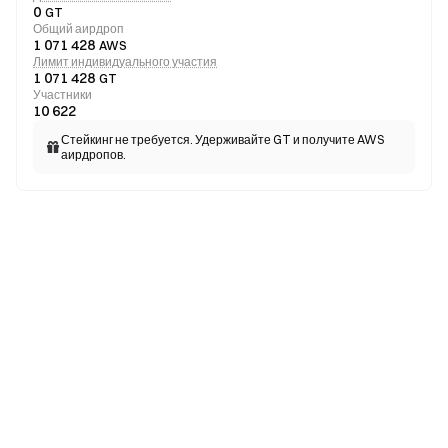
0
GT
Общий аирдроп
1 071 428
AWS
Лимит индивидуального участия
1 071 428
GT
Участники
10 622
Стейкинг не требуется. Удерживайте GT и получите AWS
аирдропов.