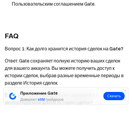
Пользовательским соглашением Gate.
FAQ
Вопрос 1: Как долго хранится история сделок на Gate?
Ответ: Gate сохраняет полную историю ваших сделок
для вашего аккаунта. Вы можете получить доступ к
истории сделок, выбрав разные временные периоды в
разделе История сделок.
Приложение Gate
Вопрос 2: Какая информация содержится в
Скачать
Доверяют
45M
трейдеров
экспортируемом файле истории сделок?
Ответ: Экспортируемый файл содержит подробную
Да
Нет
информацию, включая торговую пару, тип ордера, цену,
объем, комиссии и время исполнения каждой