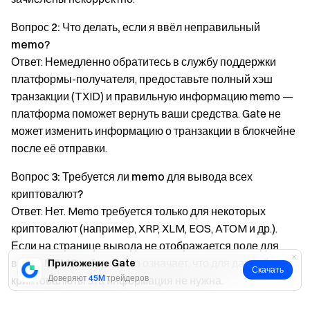
Вопрос 2: Что делать, если я ввёл неправильный
memo?
Ответ: Немедленно обратитесь в службу поддержки
платформы-получателя, предоставьте полный хэш
транзакции (TXID) и правильную информацию memo —
платформа поможет вернуть ваши средства. Gate не
может изменить информацию о транзакции в блокчейне
после её отправки.
Вопрос 3: Требуется ли memo для вывода всех
криптовалют?
Ответ: Нет. Memo требуется только для некоторых
криптовалют (например, XRP, XLM, EOS, ATOM и др.).
Если на странице вывода не отображается поле для
ввода
MEMO
, обычно это означает, что для данной
Приложение Gate
Скачать
Доверяют
45M
трейдеров
криптовалюты эта информация не нужна.