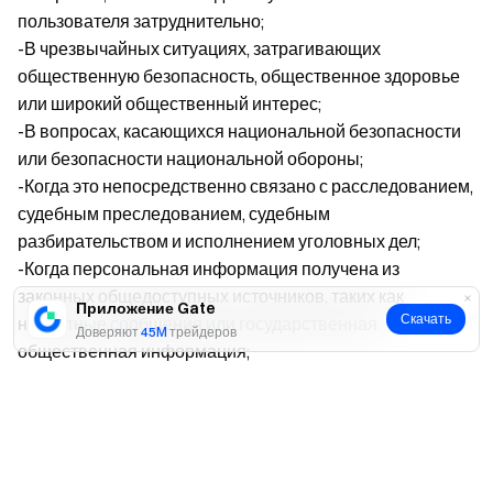
пользователя затруднительно;
-В чрезвычайных ситуациях, затрагивающих
общественную безопасность, общественное здоровье
или широкий общественный интерес;
-В вопросах, касающихся национальной безопасности
или безопасности национальной обороны;
-Когда это непосредственно связано с расследованием,
судебным преследованием, судебным
разбирательством и исполнением уголовных дел;
-Когда персональная информация получена из
законных общедоступных источников, таких как
Приложение Gate
Скачать
новостные сообщения или государственная
Доверяют
45M
трейдеров
общественная информация;
-Для обеспечения операционной безопасности и
Да
Нет
стабильности предоставляемых услуг, например, во
время обнаружения и устранения сбоев в
обслуживании;
-Другие конкретные обстоятельства, установленные