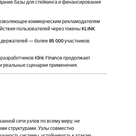
оздание
базы для стейкинга и финансирования
 позволяющее
коммерческим рекламодателям
йствия пользователей через токены KLINK
.
ла держателей —
более 85 000 участников
.
 разработчиков
Klink Finance продолжает
 и реальные сценарии применения.
ванной сети узлов по всему миру, не
ми структурами. Узлы совместно
ачность системы, устойчивость к атакам,