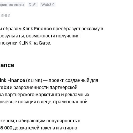
 криптовалюты
DeFi
Web 3.0
тинги
им образом Klink Finance преобразует рекламу в
результаты, возможности получения
 покупки KLINK на Gate.
nance
link Finance
(KLINK) — проект, созданный для
eb3 и разрозненности партнерской
а партнерского маркетинга и рекламных
лючевые позиции в
децентрализованной
океном, набирающим популярность в
85 000 держателей токена
и активно