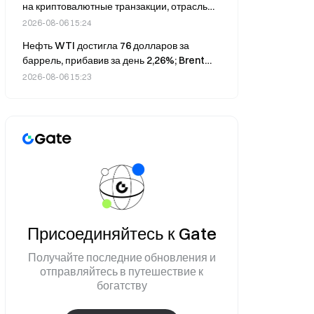
на криптовалютные транзакции, отрасль
долларов
предупреждает о последствиях для рынка
2026-08-06 15:24
Нефть WTI достигла 76 долларов за
баррель, прибавив за день 2,26%; Brent
подорожала до 81,64 доллара.
2026-08-06 15:23
Присоединяйтесь к Gate
Получайте последние обновления и
отправляйтесь в путешествие к
богатству