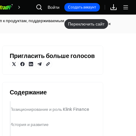
Войти
Награды
Создать аккаунт
туп к продуктам, поддерживаемым
Переключить сайт
Пригласить больше голосов
Содержание
Позиционирование и роль Klink Finance
История и развитие