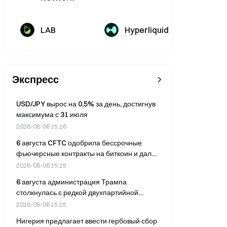
LAB
Hyperliquid
Экспресс
USD/JPY вырос на 0,5% за день, достигнув
максимума с 31 июля
2026-08-06 15:26
6 августа CFTC одобрила бессрочные
фьючерсные контракты на биткоин и дала
ход исследованию возможности
2026-08-06 15:25
использования стейблкоинов в качестве
6 августа администрация Трампа
обеспечения.
столкнулась с редкой двухпартийной
критикой из-за слабого надзора за ИИ на
2026-08-06 15:25
фоне пожертвований технологических
Нигерия предлагает ввести гербовый сбор
компаний на сумму свыше 300 млн