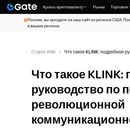
Купить криптовалюту
Рынки
Торговля
Похоже, вы заходите на наш сайт из региона США. По
в вашем регионе.
Crypto Wiki
Что такое KLINK: подробное р
пониманию революционной к
платформы
Что такое KLINK:
руководство по 
революционной
коммуникационн