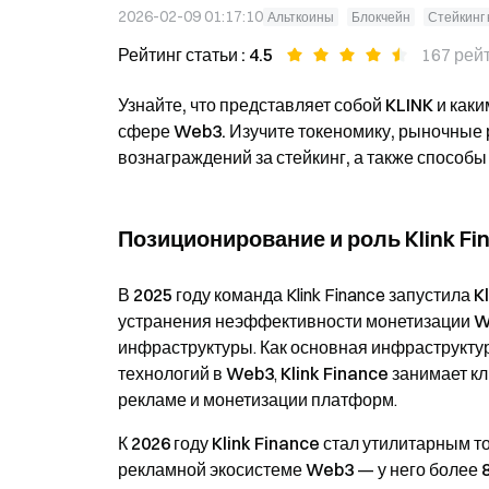
2026-02-09 01:17:10
Альткоины
Блокчейн
Стейкинг
Рейтинг статьи : 4.5
167 рей
Узнайте, что представляет собой KLINK и как
сфере Web3. Изучите токеномику, рыночные 
вознаграждений за стейкинг, а также способы
Позиционирование и роль Klink Fi
В
2025 году
команда Klink Finance запустила
K
устранения
неэффективности монетизации W
инфраструктуры
. Как
основная инфраструктур
технологий в Web3
,
Klink Finance
занимает к
рекламе и монетизации платформ
.
К
2026 году
Klink Finance
стал
утилитарным т
рекламной экосистеме Web3
— у него
более 