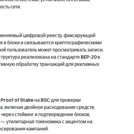
сть сети.
еизменяемый цифровой реестр, фиксирующий
я в блоки и связываются криптографическими
й пользователь может просматривать записи,
структура реализована на
стандарте BEP-20
в
ктивную обработку транзакций для рекламных
Proof of Stake на BSC
для проверки
, включая двойное расходование средств.
 через
стейкинг и подтверждение блоков
,
а —
утилитарная токеномика с акцентом на
нсирования кампаний
.