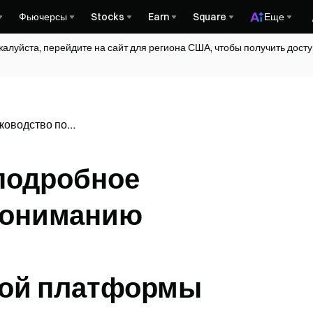
Фьючерсы
Stocks
Earn
Square
Еще
жалуйста, перейдите на сайт для региона США, чтобы получить дос
уководство по
оммуникационной
 подробное
пониманию
ой платформы