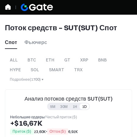
Поток средств – SUT(SUT) Спот
Спот
Фьючерс
ALL
BTC
ETH
GT
XRP
BNB
HYPE
SOL
SMART
TRX
Подробнее
(
1700
)
Анализ потоков средств SUT(SUT)
5M
30M
1H
1D
Небольшие ордеры
/
Чистый приток ($)
+$16,67K
Приток ($)
Отток ($)
23,60K
6,92K