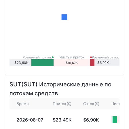
Чистый приток
Розничный приток
Розничный отток
розничных продаж
$23,60K
$6,92K
$16,67K
SUT(SUT) Исторические данные по
потокам средств
Время
Приток ($)
Отток ($)
Чистый пр
2026-08-07
$23,49K
$6,90K
+$16