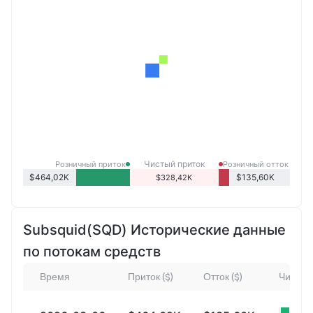
Чистый приток
Розничный приток
Розничный отток
розничных продаж
$464,02K
$135,60K
$328,42K
Subsquid(SQD) Исторические данные
по потокам средств
Время
Приток ($)
Отток ($)
Чистый 