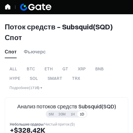
Поток средств – Subsquid(SQD)
Спот
Спот
Фьючерс
ALL
BTC
ETH
GT
XRP
BNB
HYPE
SOL
SMART
TRX
Подробнее
(
1716
)
Анализ потоков средств Subsquid(SQD)
5M
30M
1H
1D
Небольшие ордеры
/
Чистый приток ($)
+$328,42K