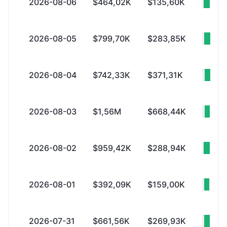
2026-08-06
$464,02K
$135,60K
+$3
2026-08-05
$799,70K
$283,85K
+$5
2026-08-04
$742,33K
$371,31K
+$3
2026-08-03
$1,56M
$668,44K
+$8
2026-08-02
$959,42K
$288,94K
+$6
2026-08-01
$392,09K
$159,00K
+$2
2026-07-31
$661,56K
$269,93K
+$3