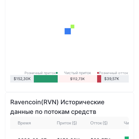
Чистый приток
Розничный приток
Розничный отток
розничных продаж
$152,30K
$39,57K
$112,73K
Ravencoin(RVN) Исторические
данные по потокам средств
Время
Приток ($)
Отток ($)
Чистый 