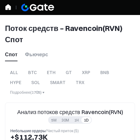
Поток средств – Ravencoin(RVN)
Спот
Спот
Фьючерс
ALL
BTC
ETH
GT
XRP
BNB
HYPE
SOL
SMART
TRX
Подробнее
(
1705
)
Анализ потоков средств Ravencoin(RVN)
5M
30M
1H
1D
Небольшие ордеры
/
Чистый приток ($)
+$112,73K