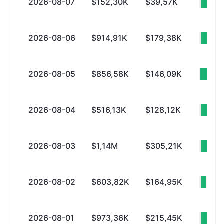
2026-08-07
$152,30K
$39,57K
+$1
2026-08-06
$914,91K
$179,38K
+$7
2026-08-05
$856,58K
$146,09K
+$7
2026-08-04
$516,13K
$128,12K
+$3
2026-08-03
$1,14M
$305,21K
+$8
2026-08-02
$603,82K
$164,95K
+$4
2026-08-01
$973,36K
$215,45K
+$7