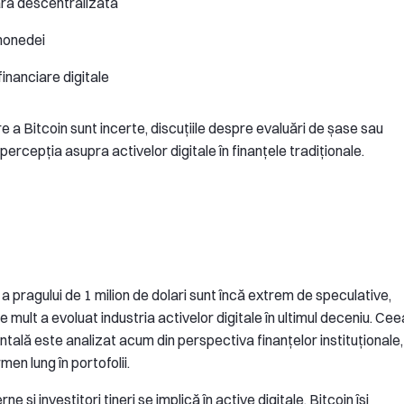
ară descentralizată
 monedei
financiare digitale
e a Bitcoin sunt incerte, discuțiile despre evaluări de șase sau
ercepția asupra activelor digitale în finanțele tradiționale.
 a pragului de 1 milion de dolari sunt încă extrem de speculative,
e mult a evoluat industria activelor digitale în ultimul deceniu. Cee
tală este analizat acum din perspectiva finanțelor instituționale,
en lung în portofolii.
și investitori tineri se implică în active digitale, Bitcoin își