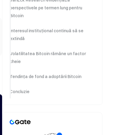
VanEck Research evidențiază
perspectivele pe termen lung pentru
Bitcoin
Interesul instituțional continuă să se
extindă
Volatilitatea Bitcoin rămâne un factor
cheie
Tendința de fond a adoptării Bitcoin
Concluzie