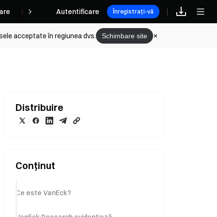
are
Rewards
Autentificare
Înregistrați-vă
sele acceptate în regiunea dvs.
Schimbare site
Distribuire
Conținut
Ce este VanEck?