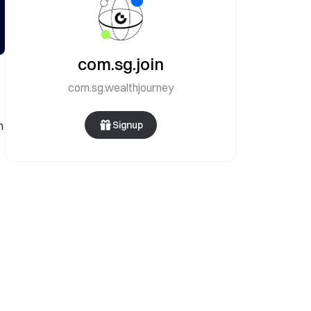
com.sg.join
com.sg.wealthjourney
n
Signup