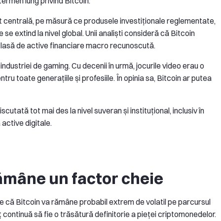
termen lung privind Bitcoin.
it centrală, pe măsură ce produsele investiționale reglementate,
 se extind la nivel global. Unii analiști consideră că Bitcoin
o clasă de active financiare macro recunoscută.
ndustriei de gaming. Cu decenii în urmă, jocurile video erau o
ru toate generațiile și profesiile. În opinia sa, Bitcoin ar putea
scutată tot mai des la nivel suveran și instituțional, inclusiv în
 active digitale.
rămâne un factor cheie
e că Bitcoin va rămâne probabil extrem de volatil pe parcursul
ț continuă să fie o trăsătură definitorie a pieței criptomonedelor.