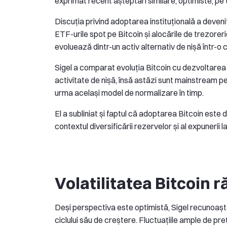
exprimat recent așteptări similare, optimiste, pe 
Discuția privind adoptarea instituțională a deven
ETF-urile spot pe Bitcoin și alocările de trezorerie
evoluează dintr-un activ alternativ de nișă într-
Sigel a comparat evoluția Bitcoin cu dezvoltarea i
activitate de nișă, însă astăzi sunt mainstream pent
urma același model de normalizare în timp.
El a subliniat și faptul că adoptarea Bitcoin este di
contextul diversificării rezervelor și al expunerii la
Volatilitatea Bitcoin 
Deși perspectiva este optimistă, Sigel recunoașt
ciclului său de creștere. Fluctuațiile ample de pre