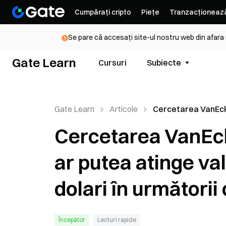
Cumpărați cripto
Piețe
Tranzacționeaz
Se pare că accesați site-ul nostru web din afara
Gate Learn
Cursuri
Subiecte
Gate Learn
Articole
Cercetarea VanEck
faptul că Bitcoin a
Cercetarea VanEck 
atinge valoarea de
dolari în următorii c
ar putea atinge va
dolari în următorii 
Începător
Lecturi rapide