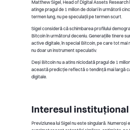
Matthew Sigel, Head of Digital Assets Research la
atinge pragul de 1 milion de dolari în următorii ci
termen lung, nu pe speculații pe termen scurt.
Sigel consideră că schimbarea profilului demograf
Bitcoin în următorul deceniu. Generațiile tinere su
active digitale, în special Bitcoin, pe care tot mai
nu doar un instrument speculativ.
Deși Bitcoin nu a atins niciodată pragul de 1 milio
această predicție reflectă o tendință mai largă ca
digitale.
Interesul instituționa
Previziunea lui Sigel nu este singulară. Numeroși exe