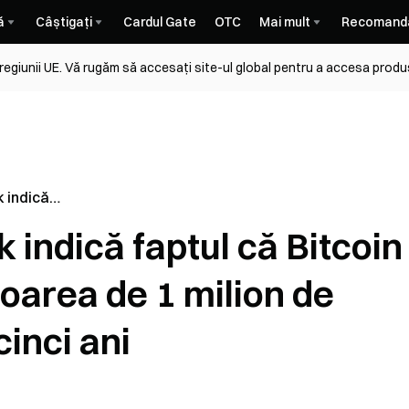
ă
Câștigați
Cardul Gate
OTC
Mai mult
Recomand
 regiunii UE. Vă rugăm să accesați site-ul global pentru a accesa produ
 indică
r putea
indică faptul că Bitcoin
 1 milion de
inci ani
loarea de 1 milion de
cinci ani