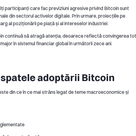
 participanți care fac previziuni agresive privind Bitcoin sunt
ale din sectorul activelor digitale. Prin urmare, proiecțiile pe
g al poziționării pe piață și al intereselor industriei.
tcoin continuă să atragă atenția, deoarece reflectă convingerea to
major în sistemul financiar global în următorii zece ani.
spatele adoptării Bitcoin
 este din ce în ce mai strâns legat de teme macroeconomice și
reglementate