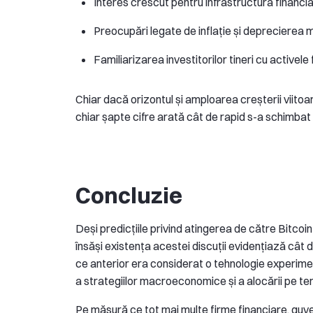
Interes crescut pentru infrastructura financi
Preocupări legate de inflație și deprecierea
Familiarizarea investitorilor tineri cu activele 
Chiar dacă orizontul și amploarea creșterii viitoar
chiar șapte cifre arată cât de rapid s-a schimbat p
Concluzie
Deși predicțiile privind atingerea de către Bitcoin
însăși existența acestei discuții evidențiază cât d
ce anterior era considerat o tehnologie experimen
a strategiilor macroeconomice și a alocării pe term
Pe măsură ce tot mai multe firme financiare, guverne 