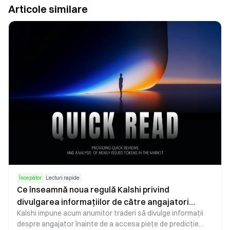
Articole similare
Începător
Lecturi rapide
Ce înseamnă noua regulă Kalshi privind
divulgarea informațiilor de către angajatori
Kalshi impune acum anumitor traderi să divulge informații
pentru piețele de predicție și tranzacțiile insider
despre angajator înainte de a accesa piețe de predicție