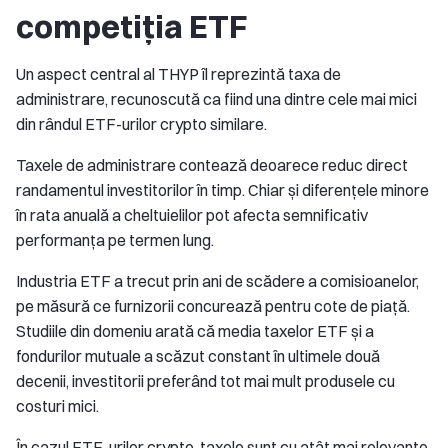
competiția ETF
Un aspect central al THYP îl reprezintă taxa de
administrare, recunoscută ca fiind una dintre cele mai mici
din rândul ETF-urilor crypto similare.
Taxele de administrare contează deoarece reduc direct
randamentul investitorilor în timp. Chiar și diferențele minore
în rata anuală a cheltuielilor pot afecta semnificativ
performanța pe termen lung.
Industria ETF a trecut prin ani de scădere a comisioanelor,
pe măsură ce furnizorii concurează pentru cote de piață.
Studiile din domeniu arată că media taxelor ETF și a
fondurilor mutuale a scăzut constant în ultimele două
decenii, investitorii preferând tot mai mult produsele cu
costuri mici.
În cazul ETF-urilor crypto, taxele sunt cu atât mai relevante