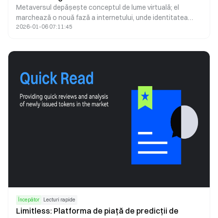
Metaversul depășește conceptul de lume virtuală; el
marchează o nouă fază a internetului, unde identitatea
2026-01-06 07:11:45
digitală, dreptul de proprietate și modul de interacțiune
sunt redefinite. Susținut de blockchain, NFT-uri, tehnologii
imersive și economii descentralizate, metaversul se
transformă într-un strat digital permanent, care
funcționează în paralel cu lumea fizică.
Începător
Lecturi rapide
Limitless: Platforma de piață de predicții de