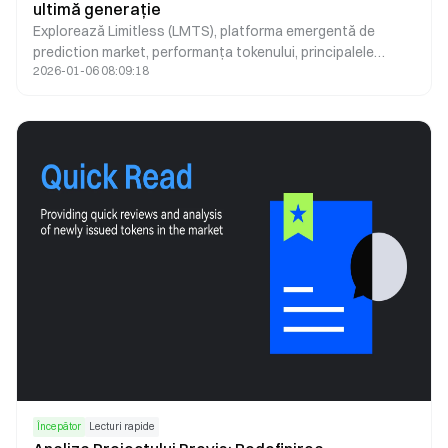
ultimă generație
Explorează Limitless (LMTS), platforma emergentă de
prediction market, performanța tokenului, principalele
2026-01-06 08:09:18
caracteristici și ghidul pentru începători pentru a participa
în siguranță pe piețele cripto.
Începător
Lecturi rapide