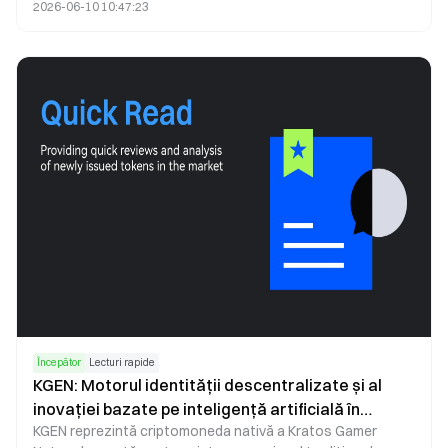
2026-06-10 10:47:23
sensibile. Descoperiți cum funcționează această politică și
de ce este importantă.
Începător
Lecturi rapide
KGEN: Motorul identității descentralizate și al
inovației bazate pe inteligență artificială în
KGEN reprezintă criptomoneda nativă a Kratos Gamer
ecosistemul de gaming Web3