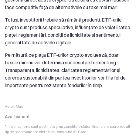
face competitiv față de alternativele cu taxe mai mari.
Totuși, investitorii trebuie să rămână prudenți. ETF-urile
crypto sunt produse speculative, influențate de volatilitatea
pieței, reglementări, condiții de lichiditate și sentimentul
general față de activele digitale.
Pe măsură ce piața ETF-urilor crypto evoluează, doar
taxele mici nu vor determina succesul pe termen lung.
Transparența, lichiditatea, claritatea reglementărilor și
cererea sustenabilă din partea investitorilor vor fi la fel de
importante pentru rezistența fondurilor în timp.
Autor:
Max
Avertisment
* Informațiile nu sunt destinate și nu constituie sfaturi financiare sau orice alt
tip de recomandare oferită sau susținută de Gate.