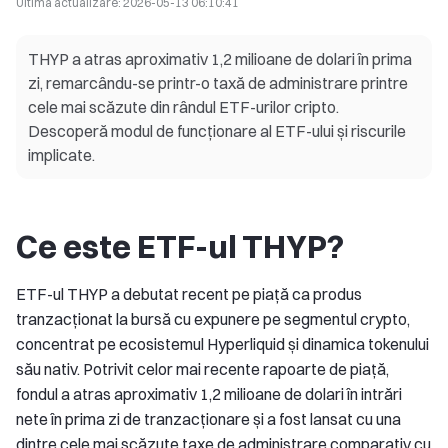
Ultima actualizare:
2026-05-13 06:10:41
THYP a atras aproximativ 1,2 milioane de dolari în prima
zi, remarcându-se printr-o taxă de administrare printre
cele mai scăzute din rândul ETF-urilor cripto.
Descoperă modul de funcționare al ETF-ului și riscurile
implicate.
Ce este ETF-ul THYP?
ETF-ul THYP a debutat recent pe piață ca produs
tranzacționat la bursă cu expunere pe segmentul crypto,
concentrat pe ecosistemul Hyperliquid și dinamica tokenului
său nativ. Potrivit celor mai recente rapoarte de piață,
fondul a atras aproximativ 1,2 milioane de dolari în intrări
nete în prima zi de tranzacționare și a fost lansat cu una
dintre cele mai scăzute taxe de administrare comparativ cu