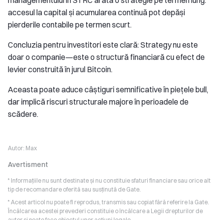
managementului în STRC arată o strategie pe termen lung:
accesul la capital și acumularea continuă pot depăși
pierderile contabile pe termen scurt.
Concluzia pentru investitori este clară: Strategy nu este
doar o companie—este o structură financiară cu efect de
levier construită în jurul Bitcoin.
Aceasta poate aduce câștiguri semnificative în piețele bull,
dar implică riscuri structurale majore în perioadele de
scădere.
Autor:
Max
Avertisment
* Informațiile nu sunt destinate și nu constituie sfaturi financiare sau orice alt
tip de recomandare oferită sau susținută de Gate.
* Acest articol nu poate fi reprodus, transmis sau copiat fără referire la Gate.
Încălcarea acestei prevederi constituie o încălcare a Legii drepturilor de
autor și poate face obiectul unor acțiuni legale.