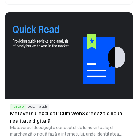
cashback la depunere de până la 10%, recompense de
tranzacționare de până la 500 USDC, în funcție de volumul
tranzacționat pe piața spot, precum și bonusuri pentru
recomandarea de noi utilizatori care îndeplinesc tranzacții
calificate. Recompensele sunt condiționate de cerințele
campaniei, de condițiile de eligibilitate și de disponibilitatea
fondurilor de premiere desemnate.
Începător
Lecturi rapide
Metaversul explicat: Cum Web3 creează o nouă
realitate digitală
Metaversul depășește conceptul de lume virtuală; el
marchează o nouă fază a internetului, unde identitatea