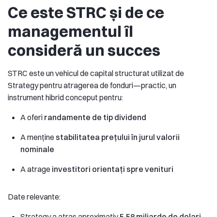
Ce este STRC și de ce
managementul îl
consideră un succes
STRC este un vehicul de capital structurat utilizat de
Strategy pentru atragerea de fonduri—practic, un
instrument hibrid conceput pentru:
A oferi
randamente de tip dividend
A menține
stabilitatea prețului în jurul valorii
nominale
A atrage
investitori orientați spre venituri
Date relevante:
Strategy a atras aproximativ
5,58 miliarde de dolari