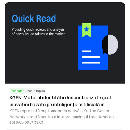
Începător
Lecturi rapide
KGEN: Motorul identității descentralizate și al
inovației bazate pe inteligență artificială în
KGEN reprezintă criptomoneda nativă a Kratos Gamer
ecosistemul de gaming Web3
Network, creată pentru a integra gamingul tradițional cu
2026-01-06 07:58:05
viitorul descentralizat al Web3. Folosind identitatea
descentralizată, verificarea blockchain și procesarea