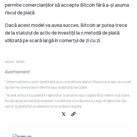
permite comercianților să accepte Bitcoin fără a-și asuma
riscul de piață.
Dacă acest model va avea succes, Bitcoin ar putea trece
de la statutul de activ de investiții la o metodă de plată
utilizată pe scară largă în comerțul de zi cu zi.
Autor:
Allen
Avertisment
* Informațiile nu sunt destinate și nu constituie sfaturi financiare sau orice alt
tip de recomandare oferită sau susținută de Gate.
* Acest articol nu poate fi reprodus, transmis sau copiat fără referire la Gate.
Încălcarea acestei prevederi constituie o încălcare a Legii drepturilor de
autor și poate face obiectul unor acțiuni legale.