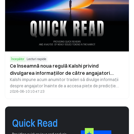
Începător
Lecturi rapide
Ce înseamnă noua regulă Kalshi privind
divulgarea informațiilor de către angajatori
Kalshi impune acum anumitor traderi să divulge informații
pentru piețele de predicție și tranzacțiile insider
despre angajator înainte de a accesa piețe de predicție
2026-06-10 10:47:23
sensibile. Descoperiți cum funcționează această politică și
de ce este importantă.