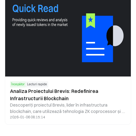
Începător
Lecturi rapide
Analiza Proiectului Brevis: Redefinirea
Infrastructurii Blockchain
Descoperiți proiectul Brevis, lider în infrastructura
blockchain, care utilizează tehnologia ZK coprocessor și a
2026-01-06 08:15:14
atras o finanțare de 7,5 milioane USD, lansându-se pe BNB
Chain și transformând modul în care este realizat calculul
descentralizat.