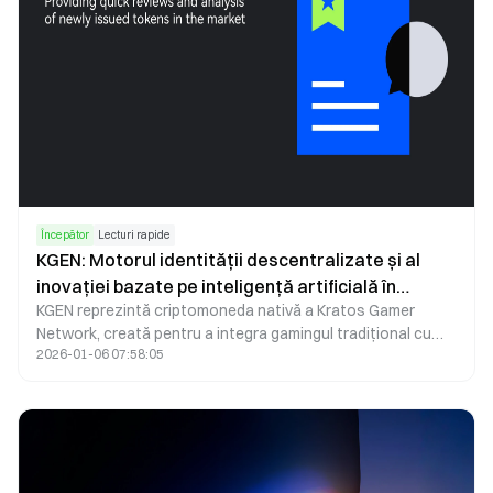
Începător
Lecturi rapide
KGEN: Motorul identității descentralizate și al
inovației bazate pe inteligență artificială în
KGEN reprezintă criptomoneda nativă a Kratos Gamer
ecosistemul de gaming Web3
Network, creată pentru a integra gamingul tradițional cu
2026-01-06 07:58:05
viitorul descentralizat al Web3. Folosind identitatea
descentralizată, verificarea blockchain și procesarea
datelor optimizată cu AI, KGEN asigură un strat de valoare
securizat pentru jucători, dezvoltatori și creatori de
conținut.