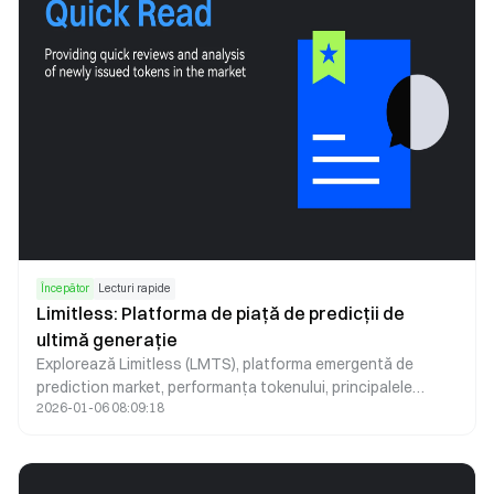
Începător
Lecturi rapide
Limitless: Platforma de piață de predicții de
ultimă generație
Explorează Limitless (LMTS), platforma emergentă de
prediction market, performanța tokenului, principalele
2026-01-06 08:09:18
caracteristici și ghidul pentru începători pentru a participa
în siguranță pe piețele cripto.