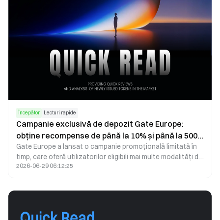
Începător
Lecturi rapide
Campanie exclusivă de depozit Gate Europe:
obține recompense de până la 10% și până la 500
Gate Europe a lansat o campanie promoțională limitată în
USDC
timp, care oferă utilizatorilor eligibili mai multe modalități de
2026-06-29 06:12:25
a obține recompense. Participanții pot beneficia de
cashback la depunere de până la 10%, recompense de
tranzacționare de până la 500 USDC, în funcție de volumul
tranzacționat pe piața spot, precum și bonusuri pentru
recomandarea de noi utilizatori care îndeplinesc tranzacții
calificate. Recompensele sunt condiționate de cerințele