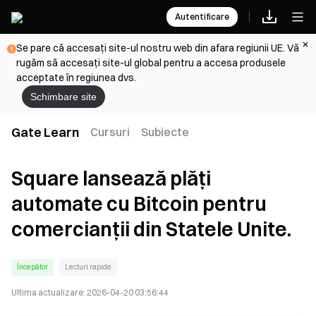
Autentificare
Se pare că accesați site-ul nostru web din afara regiunii UE. Vă
rugăm să accesați site-ul global pentru a accesa produsele
acceptate în regiunea dvs.
Schimbare site
Gate Learn
Cursuri
Subiecte
Square lansează plăți
automate cu Bitcoin pentru
comercianții din Statele Unite.
Începător
Lecturi rapide
Ultima actualizare:
2026-04-20 03:56:44