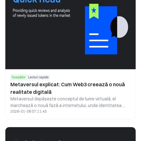
campaniei, de condițiile de eligibilitate și de disponibilitatea
fondurilor de premiere desemnate.
Începător
Lecturi rapide
Metaversul explicat: Cum Web3 creează o nouă
realitate digitală
Metaversul depășește conceptul de lume virtuală; el
marchează o nouă fază a internetului, unde identitatea
2026-01-06 07:11:45
digitală, dreptul de proprietate și modul de interacțiune
sunt redefinite. Susținut de blockchain, NFT-uri, tehnologii
imersive și economii descentralizate, metaversul se
transformă într-un strat digital permanent, care
funcționează în paralel cu lumea fizică.