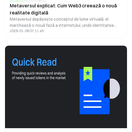
Metaversul explicat: Cum Web3 creează o nouă
realitate digitală
Metaversul depășește conceptul de lume virtuală; el
marchează o nouă fază a internetului, unde identitatea
2026-01-06 07:11:45
digitală, dreptul de proprietate și modul de interacțiune
sunt redefinite. Susținut de blockchain, NFT-uri, tehnologii
imersive și economii descentralizate, metaversul se
transformă într-un strat digital permanent, care
funcționează în paralel cu lumea fizică.