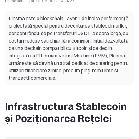
Ultima actualizare:
2026-04-23 04:24:27
Plasma este o blockchain Layer 1 de înaltă performanță,
proiectată special pentru decontarea stablecoin-urilor,
concentrându-se pe transferuri USDT la scară largă, cu
costuri reduse sau chiar fără comision. Inițial dezvoltată
ca un sidechain compatibil cu Bitcoin și pe deplin
integrată cu Ethereum Virtual Machine (EVM), Plasma
urmărește să devină un strat dedicat de clearing pentru
utilizări financiare zilnice, precum plăți, remitențe și
tranzacții comerciale.
Infrastructura Stablecoin
și Poziționarea Rețelei