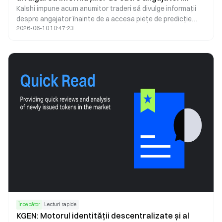
Kalshi impune acum anumitor traderi să divulge informații
pentru piețele de predicție și tranzacțiile insider
despre angajator înainte de a accesa piețe de predicție
2026-06-10 10:47:23
sensibile. Descoperiți cum funcționează această politică și
de ce este importantă.
Începător
Lecturi rapide
KGEN: Motorul identității descentralizate și al