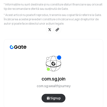
* Informațiile nu sunt destinate și nu constituie sfaturi financiare sau orice alt
tip de recomandare oferită sau susținută de Gate.
* Acest articol nu poate fi reprodus, transmis sau copiat fără referire la Gate.
Încălcarea acestei prevederi constituie o încălcare a Legii drepturilor de
autor și poate face obiectul unor acțiuni legale.
com.sg.join
com.sg.wealthjourney
Signup