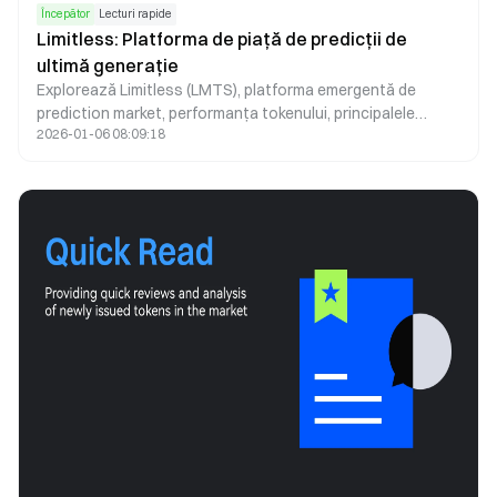
Începător
Lecturi rapide
Limitless: Platforma de piață de predicții de
ultimă generație
Explorează Limitless (LMTS), platforma emergentă de
prediction market, performanța tokenului, principalele
2026-01-06 08:09:18
caracteristici și ghidul pentru începători pentru a participa
în siguranță pe piețele cripto.