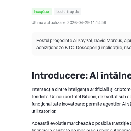
Începător
Lecturi rapide
Ultima actualizare:
2026-04-29 11:14:58
Fostul președinte al PayPal, David Marcus, a pr
achiziționeze BTC. Descoperiți implicațiile, ris
Introducere: AI întâln
Intersecția dintre inteligența artificială și crip
tendință. Un nou portofel Bitcoin, dezvoltat sub 
funcționalitate inovatoare: permite agenților AI s
utilizatorilor.
Această evoluție marchează o posibilă tranziție de 
financiară asistată de mașini sau chiar autonomă