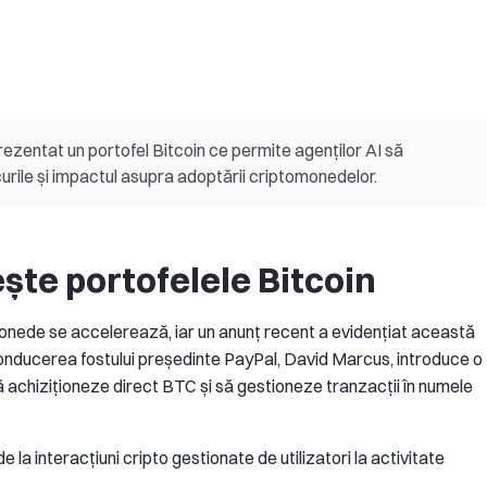
ezentat un portofel Bitcoin ce permite agenților AI să
curile și impactul asupra adoptării criptomonedelor.
ește portofelele Bitcoin
tomonede se accelerează, iar un anunț recent a evidențiat această
conducerea fostului președinte PayPal, David Marcus, introduce o
ă achiziționeze direct BTC și să gestioneze tranzacții în numele
la interacțiuni cripto gestionate de utilizatori la activitate
.