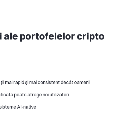
 ale portofelelor cripto
ii mai rapid și mai consistent decât oamenii
ificată poate atrage noi utilizatori
cosisteme AI-native