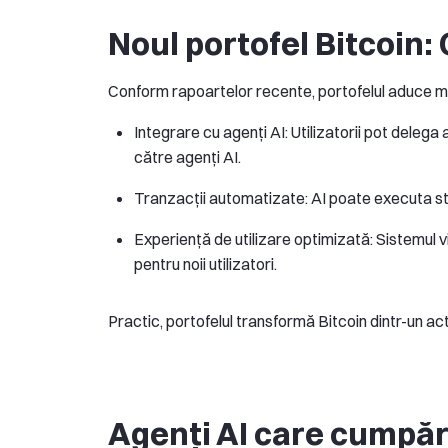
Noul portofel Bitcoin: 
Conform rapoartelor recente, portofelul aduce mai
Integrare cu agenți AI: Utilizatorii pot dele
către agenți AI.
Tranzacții automatizate: AI poate executa str
Experiență de utilizare optimizată: Sistemul v
pentru noii utilizatori.
Practic, portofelul transformă Bitcoin dintr-un ac
Agenți AI care cumpără