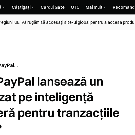
ă
Câștigați
Cardul Gate
OTC
Mai mult
Recomand
 regiunii UE. Vă rugăm să accesați site-ul global pentru a accesa produ
PayPal
el Bitcoin
 PayPal lansează un
ță
 eră pentru
zat pe inteligență
ome cu
 eră pentru tranzacțiile
?