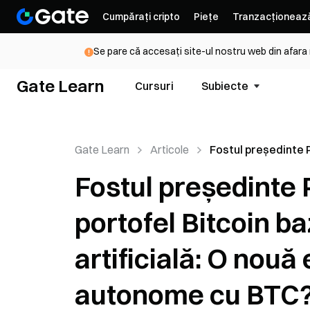
Cumpărați cripto
Piețe
Tranzacționeaz
Se pare că accesați site-ul nostru web din afara
Gate Learn
Cursuri
Subiecte
Gate Learn
Articole
Fostul președinte 
lansează un portof
Fostul președinte
bazat pe inteligen
artificială: O nouă
portofel Bitcoin ba
tranzacțiile auton
BTC?
artificială: O nouă
autonome cu BTC