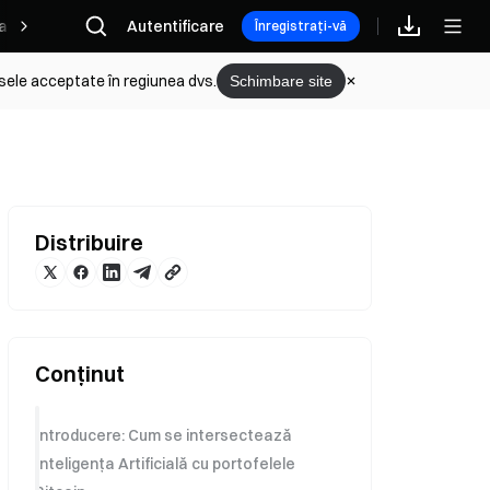
are
Rewards
Autentificare
Afiliați
Înregistrați-vă
sele acceptate în regiunea dvs.
Schimbare site
Distribuire
Conținut
Introducere: Cum se intersectează
Inteligența Artificială cu portofelele