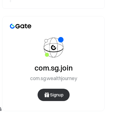
com.sg.join
com.sg.wealthjourney
Signup
ă