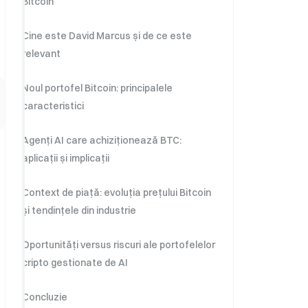
Bitcoin
Cine este David Marcus și de ce este
relevant
Noul portofel Bitcoin: principalele
caracteristici
Agenți AI care achiziționează BTC:
aplicații și implicații
Context de piață: evoluția prețului Bitcoin
și tendințele din industrie
Oportunități versus riscuri ale portofelelor
cripto gestionate de AI
Concluzie