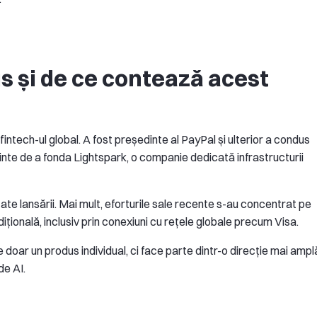
s și de ce contează acest
ntech-ul global. A fost președinte al PayPal și ulterior a condus
ainte de a fonda Lightspark, o companie dedicată infrastructurii
itate lansării. Mai mult, eforturile sale recente s-au concentrat pe
dițională, inclusiv prin conexiuni cu rețele globale precum Visa.
doar un produs individual, ci face parte dintr-o direcție mai ampl
de AI.