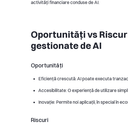
activități financiare conduse de AI.
Oportunități vs Riscuri
gestionate de AI
Oportunități
Eficiență crescută: AI poate executa tranzacț
Accesibilitate: O experiență de utilizare simpl
Inovație: Permite noi aplicații, în special în e
Riscuri