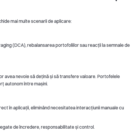
ide mai multe scenarii de aplicare:
aging (DCA), rebalansarea portofoliilor sau reacții la semnale de
or avea nevoie să dețină și să transfere valoare. Portofelele
rț autonom între mașini.
rect în aplicații, eliminând necesitatea interacțiunii manuale cu
egate de încredere, responsabilitate și control.