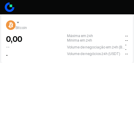
Bitcoin
Máxima em 24h
--
0,00
Mínima em 24h
--
-
--
Volume de negociação em 24h (BTC)
-
Volume de negócios 24h (USDT)
--
-