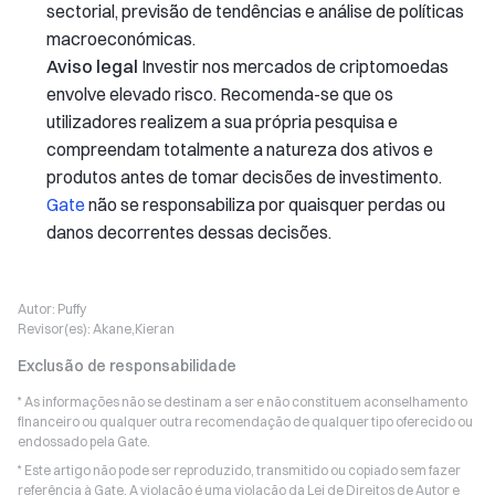
sectorial, previsão de tendências e análise de políticas
macroeconómicas.
Aviso legal
Investir nos mercados de criptomoedas
envolve elevado risco. Recomenda-se que os
utilizadores realizem a sua própria pesquisa e
compreendam totalmente a natureza dos ativos e
produtos antes de tomar decisões de investimento.
Gate
não se responsabiliza por quaisquer perdas ou
danos decorrentes dessas decisões.
Autor:
Puffy
Revisor(es):
Akane,Kieran
Exclusão de responsabilidade
* As informações não se destinam a ser e não constituem aconselhamento
financeiro ou qualquer outra recomendação de qualquer tipo oferecido ou
endossado pela Gate.
* Este artigo não pode ser reproduzido, transmitido ou copiado sem fazer
referência à Gate. A violação é uma violação da Lei de Direitos de Autor e