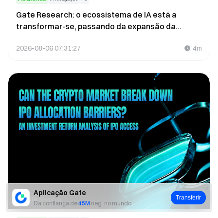
Gate Research: o ecossistema de IA está a
transformar-se, passando da expansão da
capacidade de computação para a
2026-08-06 07:31:27
4m
comercialização
Aplicação Gate
Transferir
Da confiança de
45M
neg. no mundo