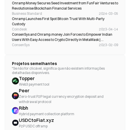
Onramp Money Secures Seed Investment from FunFair Ventures to 
Revolutionise Blockchain Financial Services
Business Standard
2024-03-05
Onramp Launches First Spot Bitcoin Trust With Multi-Party 
Custody
Coindesk
2023-04-14
ConsenSys and Onramp.money Join Forces to Empower Indian 
Users With Easy Access to Crypto Directly in MetaMask | 
ConsenSys
ConsenSys
2023-02-09
Projetos semelhantes
*Se não for clicável, significa que não existem informações
detalhadas disponíveis.
Topper
Web3 payment tool
Peer
Zero-trust P2P legal currency encryption deposit and
withdrawal protocol
Ribh
Hybrid payment collection platform
USDCtoFiat.xyz
P2P USDC offramp