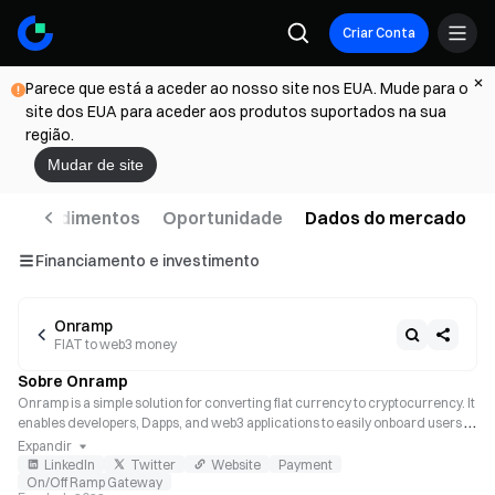
Criar Conta
Parece que está a aceder ao nosso site nos EUA. Mude para o
site dos EUA para aceder aos produtos suportados na sua
região.
Mudar de site
l de rendimentos
Oportunidade
Dados do mercado
Financiamento e investimento
Onramp
FIAT to web3 money
Sobre Onramp
Onramp is a simple solution for converting fiat currency to cryptocurrency. It 
enables developers, Dapps, and web3 applications to easily onboard users 
who do not possess cryptocurrency.
Expandir
LinkedIn
Twitter
Website
Payment
On/Off Ramp Gateway