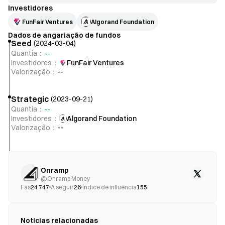
Investidores
FunFair Ventures
Algorand Foundation
Dados de angariação de fundos
Seed
(
2024-03-04
)
--
Quantia
：
Investidores
：
FunFair Ventures
Valorização
：
--
Strategic
(
2023-09-21
)
--
Quantia
：
Investidores
：
Algorand Foundation
Valorização
：
--
Onramp
@
Onramp Money
Fãs
24 747
A seguir
26
Índice de influência
155
Notícias relacionadas