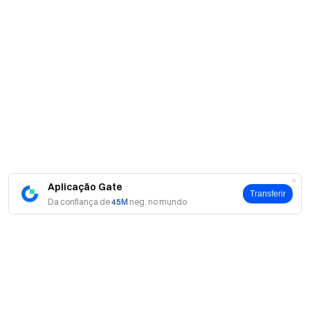
Aplicação Gate
Transferir
Da confiança de
45M
neg. no mundo