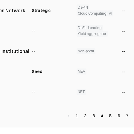
DePIN
on Network
--
Strategic
Cloud Computing
AI
DeFi
Lending
--
--
Yield aggregator
Institutional
--
--
Non-profit
--
Seed
MEV
--
--
NFT
1
2
3
4
5
6
7