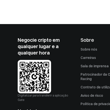
Negocie cripto em
Sobre
qualquer lugar e a
Sobre nós
qualquer hora
Carreiras
Sala de imprensa
Patrocinador da O
Racing
Contrato de utili
Aviso de risco
Digitalizar para transferir a aplicação
Gate
Política de privac