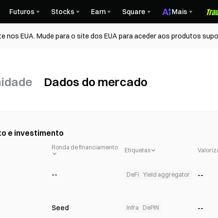
Futuros
Stocks
Earn
Square
Mais
te nos EUA. Mude para o site dos EUA para aceder aos produtos supo
nidade
Dados do mercado
o e investimento
Ronda de financiamento
Etiquetas
Valori
--
--
DeFi
Yield aggregator
--
Seed
Infra
DePIN