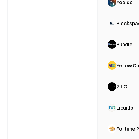
Yooldo
Blockspa
Bundle
Yellow C
ZILO
Licuido
Fortune 