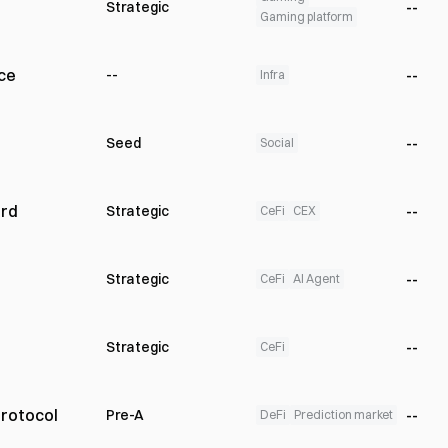
--
Strategic
Gaming platform
ce
--
--
Infra
--
Seed
Social
ard
--
Strategic
CeFi
CEX
--
Strategic
CeFi
AI Agent
--
Strategic
CeFi
Protocol
--
Pre-A
DeFi
Prediction market