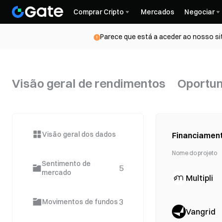
Comprar Cripto
Mercados
Negociar
Parece que está a aceder ao nosso si
Visão geral de rendimentos
Oportu
Visão geral dos dados
Financiament
Nome do projeto
Sentimento de
5
mercado
Multipli
3
Movimentos de fundos
Vangrid