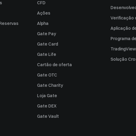
es
CFD
Desenvolved
Ações
Verificação
 Reservas
Alpha
Aplicação d
Gate Pay
Programa de 
Gate Card
TradingView
Gate Life
Solução Cro
Cartão de oferta
Gate OTC
Gate Charity
Loja Gate
Gate DEX
Gate Vault