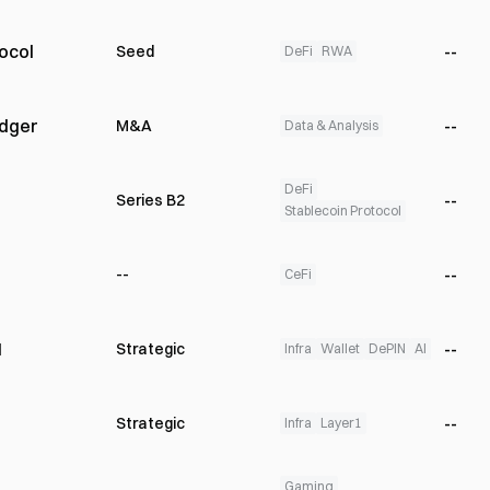
ocol
--
Seed
DeFi
RWA
edger
--
M&A
Data & Analysis
DeFi
--
Series B2
Stablecoin Protocol
--
--
CeFi
I
--
Strategic
Infra
Wallet
DePIN
AI
--
Strategic
Infra
Layer1
Gaming