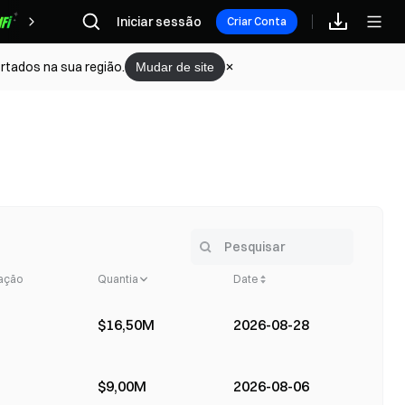
Iniciar sessão
Recompensas
Criar Conta
rtados na sua região.
Mudar de site
zação
Quantia
Date
In
$16,50M
2026-08-28
$9,00M
2026-08-06