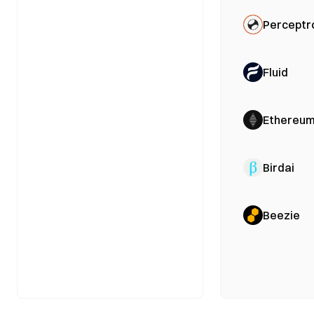
Perceptr
Fluid
Ethereum 
Birdai
Beezie