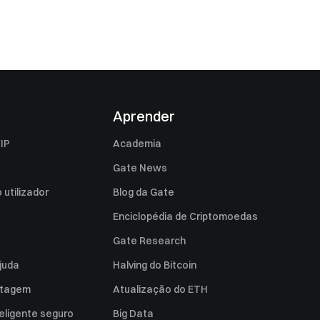
Aprender
IP
Academia
Gate News
utilizador
Blog da Gate
Enciclopédia de Criptomoedas
Gate Research
juda
Halving do Bitcoin
istagem
Atualização do ETH
eligente seguro
Big Data