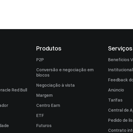
Produtos
Serviços
P2P
Benefícios V
Conversão e negociação em
Institucional
blocos
Feedback do 
Negociação à vista
racle Red Bull
Anúncio
Margem
Tarifas
zador
Centro Earn
Central de A
ETF
Pedido de l
idade
Futuros
Contrato int