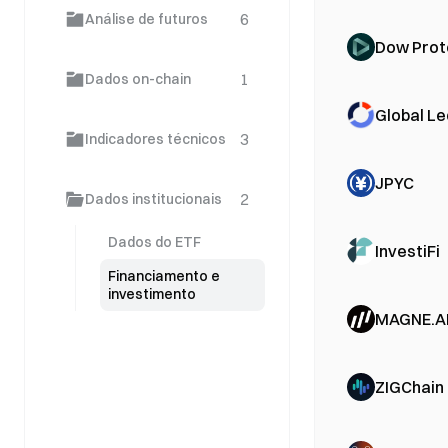
6
Análise de futuros
Dow Prot
1
Dados on-chain
Global L
3
Indicadores técnicos
JPYC
2
Dados institucionais
Dados do ETF
InvestiFi
Financiamento e
investimento
MAGNE.A
ZIGChain