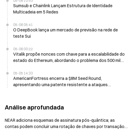
05-06 10:53
Sumsub e Chainlink Lançam Estrutura de Identidade
Multicadeia em 5 Redes
05-06 05:41
O DeepBook lança um mercado de previsão na rede de
teste Sui
05-06 00:22
Vitalik propõe nonces com chave para a escalabilidade do
estado do Ethereum, abordando o problema dos 500 mil
milhões de nullifiers
05-05 14:33
AmericanFortress encerra a $8M Seed Round,
apresentando uma patente resistente a ataques
quânticos
Análise aprofundada
NEAR adiciona esquemas de assinatura pós-quântica; as
contas podem concluir uma rotação de chaves por transação
única