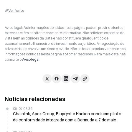
Ver fonte
Aviso legal: As informações contidas nesta página podem provir de fontes
externas e têm caráter meramente informativo. Não refletem os pontos de
vista nem as opiniões da Gate e não constituem qualquer tipo de
aconselhamento financeiro, de investimento ou jurídico. A negociação de
ativos virtuais envolve um risco elevado. Não se baseie exclusivamente nas
informações contidas nesta página ao tomar decisões. Para mais detalhes,
consulte o
Aviso legal
.
Notícias relacionadas
05-07 08:36
Chainlink, Apex Group, Bluprynt e Hacken concluem piloto
de conformidade integrada com a Bermuda a 7 de maio