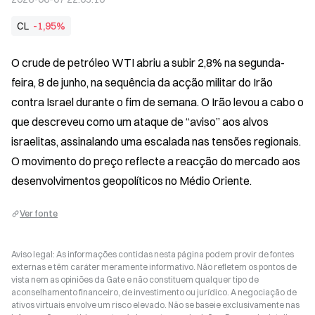
CL
-1,95%
O crude de petróleo WTI abriu a subir 2,8% na segunda-
feira, 8 de junho, na sequência da acção militar do Irão 
contra Israel durante o fim de semana. O Irão levou a cabo o 
que descreveu como um ataque de “aviso” aos alvos 
israelitas, assinalando uma escalada nas tensões regionais. 
O movimento do preço reflecte a reacção do mercado aos 
desenvolvimentos geopolíticos no Médio Oriente.
Ver fonte
Aviso legal: As informações contidas nesta página podem provir de fontes
externas e têm caráter meramente informativo. Não refletem os pontos de
vista nem as opiniões da Gate e não constituem qualquer tipo de
aconselhamento financeiro, de investimento ou jurídico. A negociação de
ativos virtuais envolve um risco elevado. Não se baseie exclusivamente nas