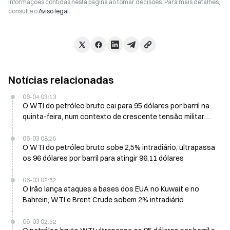
informações contidas nesta página ao tomar decisões. Para mais detalhes,
consulte o
Aviso legal
.
Notícias relacionadas
06-04 03:13
O WTI do petróleo bruto cai para 95 dólares por barril na
quinta-feira, num contexto de crescente tensão militar
entre os EUA e o Irão
06-03 08:25
O WTI do petróleo bruto sobe 2,5% intradiário, ultrapassa
os 96 dólares por barril para atingir 96,11 dólares
06-03 02:52
O Irão lança ataques a bases dos EUA no Kuwait e no
Bahrein; WTI e Brent Crude sobem 2% intradiário
06-03 02:52