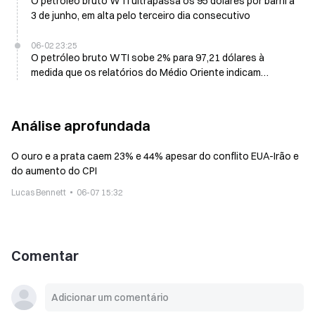
O petróleo bruto WTI ultrapassa os 95 dólares por barril a
3 de junho, em alta pelo terceiro dia consecutivo
06-02 23:25
O petróleo bruto WTI sobe 2% para 97,21 dólares à
medida que os relatórios do Médio Oriente indicam
explosões
Análise aprofundada
O ouro e a prata caem 23% e 44% apesar do conflito EUA-Irão e
do aumento do CPI
Lucas Bennett
06-07 15:32
Comentar