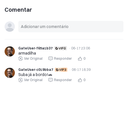
Comentar
GateUser-f65a1b37
·
06-17 23:06
armadilha
Ver Original
Responder
0
GateUser-c019bba7
·
06-17 18:39
Suba já a bordo!🚗
Ver Original
Responder
0