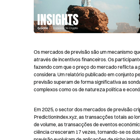
Os mercados de previsão são um mecanismo que 
através de incentivos financeiros. Os participan
fazendo com que o preço do mercado reflicta a p
considera. Um relatório publicado em conjunto pe
previsão superam de forma significativa as sond
complexos como os de natureza política e econ
Em 2025, o sector dos mercados de previsão cri
PredictionIndex.xyz, as transacções totais ao lo
de volume, as transacções de eventos económico
ciência cresceram 17 vezes, tornando-se os doi
previsão evoluíram de aplicações de nicho impuls