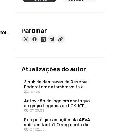
Partilhar
rnou-
Atualizações do autor
A subida das taxas da Reserva
Federal em setembro volta a
estar em causa: como irá o
21h atrás
mercado de previsões reajustar
Antevisão do jogo em destaque
os preços após a surpreendente
do grupo Legends da LCK: KT
queda do emprego não agrícola
contra GEN — como é que o
08-07 05:53
em julho?
mercado de previsões da Gate
Porque é que as ações da AEVA
avalia as probabilidades de vitória
subiram tanto? O segmento do
de 32% contra 69%?
LiDAR está a aquecer — uma
08-07 02:11
análise completa do racional por