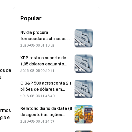
detrás do novo negócio da AEVA
Popular
Nvidia procura
fornecedores chineses
de estações-base de IA
2026-08-06 01:10:02
para a implementação da
rede 6G
XRP testa o suporte de
1,05 dólares enquanto
os de 
Ethereum se mantém nos
2026-08-06 09:29:41
1 908 dólares com volume
 
reduzido
O S&P 500 acrescenta 2,1
biliões de dólares em
agosto e sobe 3,12%,
2026-08-06 11:46:40
enquanto o Bitcoin ganha
apenas 2%
Relatório diário da Gate (6
ermos 
de agosto): as ações
ia e 
preferenciais STRC da
2026-08-06 01:24:57
Strategy registam uma