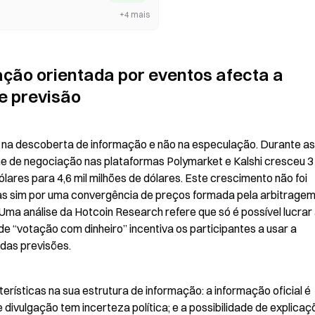
+4 mais
ção orientada por eventos afecta a 
e previsão
 na descoberta de informação e não na especulação. Durante as 
me de negociação nas plataformas Polymarket e Kalshi cresceu 
ares para 4,6 mil milhões de dólares. Este crescimento não foi 
as sim por uma convergência de preços formada pela arbitragem
ma análise da Hotcoin Research refere que só é possível lucrar 
 “votação com dinheiro” incentiva os participantes a usar a 
das previsões.
ísticas na sua estrutura de informação: a informação oficial é 
 divulgação tem incerteza política; e a possibilidade de explicaç