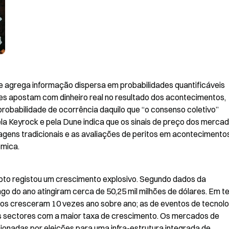
agrega informação dispersa em probabilidades quantificáveis 
tes apostam com dinheiro real no resultado dos acontecimentos, 
robabilidade de ocorrência daquilo que “o consenso coletivo” 
la Keyrock e pela Dune indica que os sinais de preço dos mercad
agens tradicionais e as avaliações de peritos em acontecimentos
ómica.
pto registou um crescimento explosivo. Segundo dados da 
ngo do ano atingiram cerca de 50,25 mil milhões de dólares. Em t
s cresceram 10 vezes ano sobre ano; as de eventos de tecnolog
s sectores com a maior taxa de crescimento. Os mercados de 
ionadas por eleições para uma infra-estrutura integrada de 