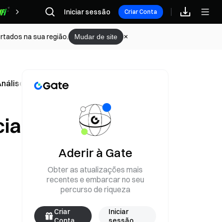
Iniciar sessão
Recompensas
Criar Conta
rtados na sua região.
Mudar de site
Análise das probabilidades do mercado preditivo Gate
cia
Aderir à Gate
Obter as atualizações mais
recentes e embarcar no seu
percurso de riqueza
Criar
Iniciar
Conta
sessão