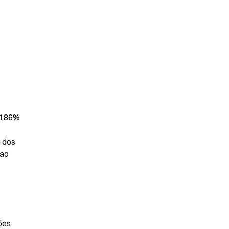
3186% 
 dos 
ao 
ões 