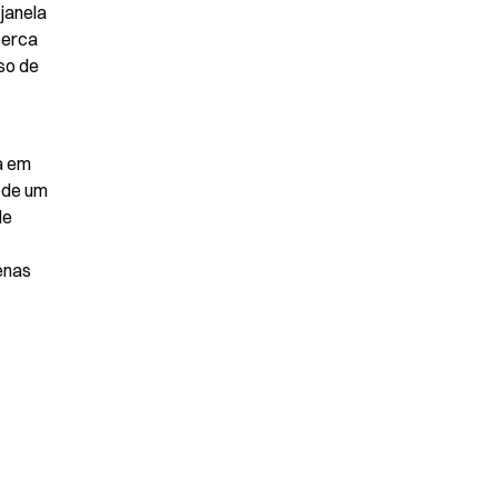
anela 
erca 
o de 
 em 
 de um 
e 
nas 