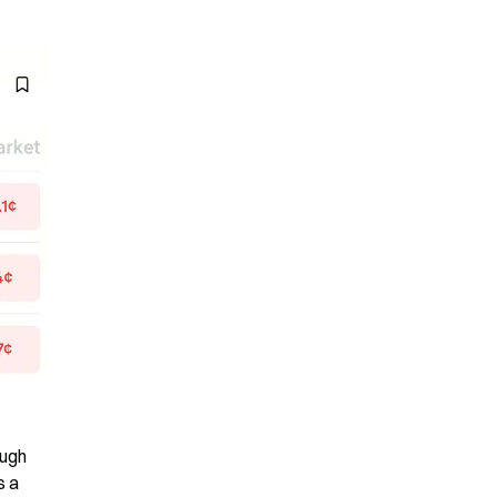
ugh 
 a 