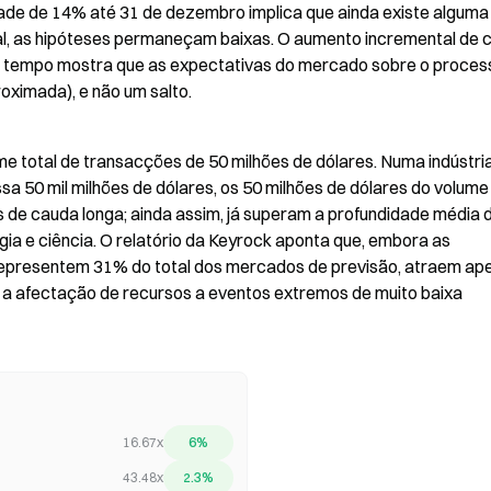
de de 14% até 31 de dezembro implica que ainda existe alguma j
al, as hipóteses permaneçam baixas. O aumento incremental de c
e tempo mostra que as expectativas do mercado sobre o process
oximada), e não um salto.
 total de transacções de 50 milhões de dólares. Numa indústria
sa 50 mil milhões de dólares, os 50 milhões de dólares do volume
de cauda longa; ainda assim, já superam a profundidade média d
a e ciência. O relatório da Keyrock aponta que, embora as 
representem 31% do total dos mercados de previsão, atraem ape
a afectação de recursos a eventos extremos de muito baixa 
16.67x
6%
43.48x
2.3%