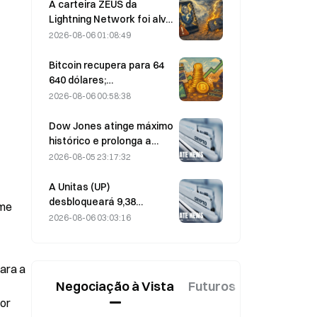
forte recuperação; a
A carteira ZEUS da
Block revê em alta as
Lightning Network foi alvo
previsões para o exercício
de um ataque e está
2026-08-06 01:08:49
de 2026
temporariamente offline;
a equipa oficial afirma que
Bitcoin recupera para 64
os fundos dos
640 dólares;
utilizadores não foram
vulnerabilidade da
2026-08-06 00:58:38
perdidos.
Coldcard leva as carteiras
ativas a um novo máximo
Dow Jones atinge máximo
de três meses
histórico e prolonga a
subida pelo quinto dia
2026-08-05 23:17:32
consecutivo nas
negociações noturnas;
A Unitas (UP)
investimento em IA
desbloqueará 9,38
me 
impulsiona ganhos
milhões de tokens no
2026-08-06 03:03:16
valor de 3,18 milhões de
dólares a 13 de agosto
ara a 
Negociação à Vista
Futuros
Novo
or 