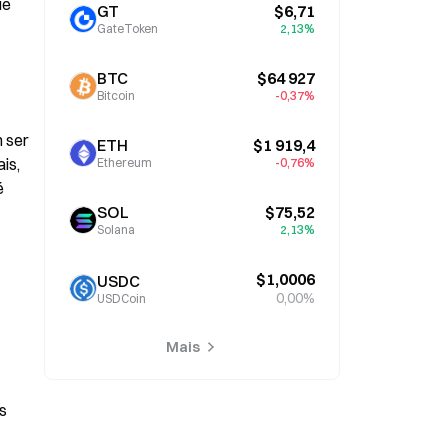
e 
GT
$6,71
GateToken
2,13%
BTC
$64 927
Bitcoin
-0,37%
 ser 
ETH
$1 919,4
s, 
Ethereum
-0,76%
 
SOL
$75,52
Solana
2,13%
$1,0006
USDC
0,00%
USDCoin
Mais
 