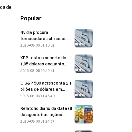
ca de 
Popular
Nvidia procura
fornecedores chineses
de estações-base de IA
2026-08-06 01:10:02
para a implementação da
rede 6G
XRP testa o suporte de
1,05 dólares enquanto
Ethereum se mantém nos
2026-08-06 09:29:41
1 908 dólares com volume
reduzido
O S&P 500 acrescenta 2,1
biliões de dólares em
agosto e sobe 3,12%,
2026-08-06 11:46:40
enquanto o Bitcoin ganha
apenas 2%
Relatório diário da Gate (6
de agosto): as ações
preferenciais STRC da
2026-08-06 01:24:57
Strategy registam uma