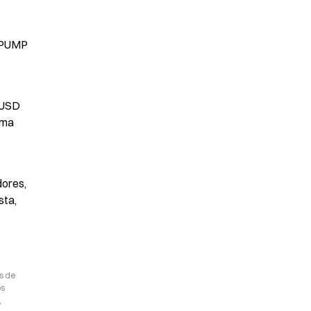
 PUMP 
s USD
ma 
ores, 
ta, 
s de
os
,