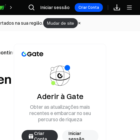
Iniciar sessão
Recompensas
Criar Conta
rtados na sua região.
Mudar de site
ontinua a cair em forte queda?
en
Aderir à Gate
Obter as atualizações mais
recentes e embarcar no seu
percurso de riqueza
Criar
Iniciar
Conta
sessão