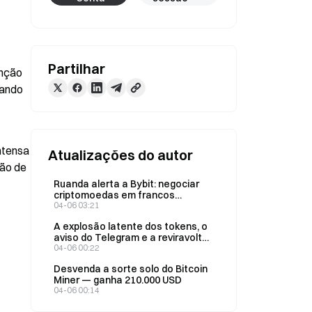
Partilhar
ção 
ando 
tensa 
Atualizações do autor
ão de 
Ruanda alerta a Bybit: negociar
criptomoedas em francos
continua a ser ilegal
04-06 03:21
A explosão latente dos tokens, o
aviso do Telegram e a reviravolta
do Irão
04-06 00:22
Desvenda a sorte solo do Bitcoin
Miner — ganha 210.000 USD
04-06 00:14