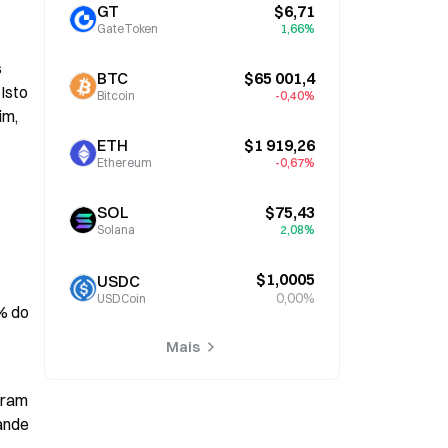
GT
$6,71
GateToken
1,66%
 
BTC
$65 001,4
Isto 
Bitcoin
-0,40%
m, 
ETH
$1 919,26
Ethereum
-0,67%
SOL
$75,43
Solana
2,08%
$1,0005
USDC
0,00%
USDCoin
 do 
Mais
aram 
ande 