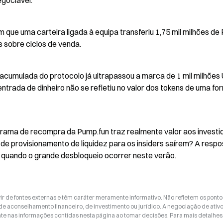
egociável.
que uma carteira ligada à equipa transferiu 1,75 mil milhões de
s sobre ciclos de venda.
l acumulada do protocolo já ultrapassou a marca de 1 mil milhõe
trada de dinheiro não se refletiu no valor dos tokens de uma for
grama de recompra da Pump.fun traz realmente valor aos investid
 provisionamento de liquidez para os insiders saírem? A respos
 quando o grande desbloqueio ocorrer neste verão.
ir de fontes externas e têm caráter meramente informativo. Não refletem os ponto
 de aconselhamento financeiro, de investimento ou jurídico. A negociação de ativ
nte nas informações contidas nesta página ao tomar decisões. Para mais detalhes