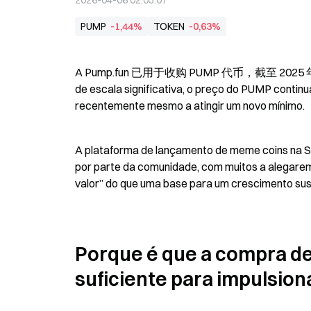
2026-04-06 02:05:07
PUMP
-1,44%
TOKEN
-0,63%
A Pump.fun 已用于收购 PUMP 代币，截至 2025 年 7 月已
de escala significativa, o preço do PUMP contin
recentemente mesmo a atingir um novo mínimo.
A plataforma de lançamento de meme coins na So
por parte da comunidade, com muitos a alegarem
valor” do que uma base para um crescimento sus
Porque é que a compra de
suficiente para impulsion