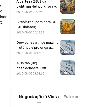
forte recuperação; a
A carteira ZEUS da
 
Block revê em alta as
Lightning Network foi alvo
o 
previsões para o exercício
de um ataque e está
2026-08-06 01:08:49
de 2026
temporariamente offline;
iado 
a equipa oficial afirma que
Bitcoin recupera para 64
D.
os fundos dos
640 dólares;
utilizadores não foram
vulnerabilidade da
2026-08-06 00:58:38
perdidos.
Coldcard leva as carteiras
ativas a um novo máximo
Dow Jones atinge máximo
de três meses
histórico e prolonga a
subida pelo quinto dia
2026-08-05 23:17:32
consecutivo nas
negociações noturnas;
A Unitas (UP)
investimento em IA
desbloqueará 9,38
impulsiona ganhos
milhões de tokens no
2026-08-06 03:03:16
valor de 3,18 milhões de
dólares a 13 de agosto
Negociação à Vista
Futuros
Novo