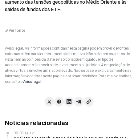
aumento das tensões geopolíticas no Médio Oriente e às 
saídas de fundos dos ETF.
Ver fonte
Aviso legal: As informações contidas nesta página podem provir de fontes
externas e têm caráter meramente informativo. Não refletem os pontos de
vista nem as opiniões da Gate e não constituem qualquer tipo de
aconselhamento financeiro, de investimento ou jurídico. A negociação de
ativos virtuais envolve um risco elevado. Não se baseie exclusivamente nas
informações contidas nesta página ao tomar decisões. Para mais detalhes,
consulte o
Aviso legal
.
Notícias relacionadas
06-03 14:12