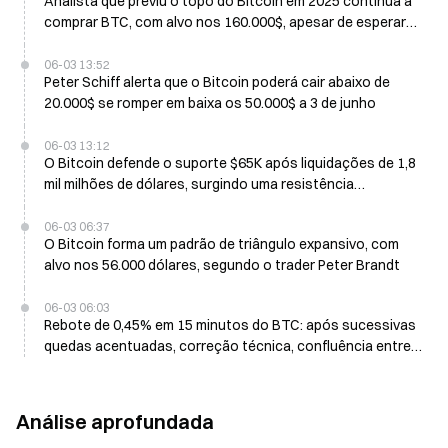
Analista que previu o topo do Bitcoin em 2025 continua a
comprar BTC, com alvo nos 160.000$, apesar de esperar
preços mais baixos no curto prazo
06-03 13:52
Peter Schiff alerta que o Bitcoin poderá cair abaixo de
20.000$ se romper em baixa os 50.000$ a 3 de junho
06-03 13:12
O Bitcoin defende o suporte $65K após liquidações de 1,8
mil milhões de dólares, surgindo uma resistência
importante nos 71,8 mil dólares
06-03 06:37
O Bitcoin forma um padrão de triângulo expansivo, com
alvo nos 56.000 dólares, segundo o trader Peter Brandt
06-03 06:03
Rebote de 0,45% em 15 minutos do BTC: após sucessivas
quedas acentuadas, correção técnica, confluência entre
pressão de venda por parte de instituições e saídas de
ETFs
Análise aprofundada