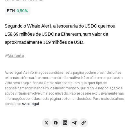
ETH
0,50%
Segundo o Whale Alert, a tesouraria do USDC queimou 
158,69 milhões de USDC na Ethereum, num valor de 
aproximadamente 159 milhões de USD.
Ver fonte
Aviso legal: As informações contidas nesta página podem provir de fontes
externas e têm caráter meramente informativo. Não refletem os pontos de
vista nem as opiniões da Gate e não constituem qualquer tipo de
aconselhamento financeiro, de investimento ou jurídico. A negociação de
ativos virtuais envolve um risco elevado. Não se baseie exclusivamente nas
informações contidas nesta página ao tomar decisões. Para mais detalhes,
consulte o
Aviso legal
.