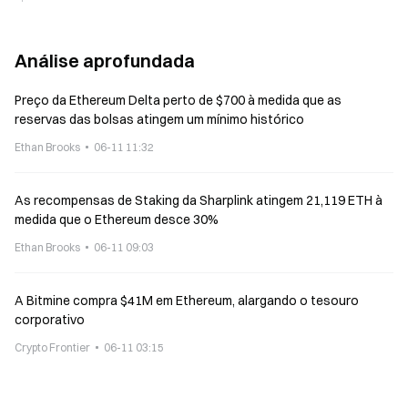
a 11 de junho
Análise aprofundada
Preço da Ethereum Delta perto de $700 à medida que as
reservas das bolsas atingem um mínimo histórico
Ethan Brooks
06-11 11:32
As recompensas de Staking da Sharplink atingem 21,119 ETH à
medida que o Ethereum desce 30%
Ethan Brooks
06-11 09:03
A Bitmine compra $41M em Ethereum, alargando o tesouro
corporativo
Crypto Frontier
06-11 03:15