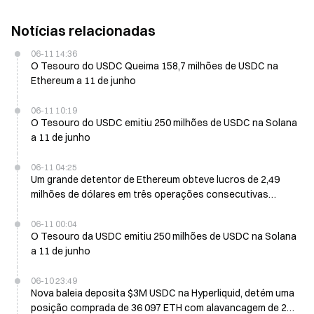
Notícias relacionadas
06-11 14:36
O Tesouro do USDC Queima 158,7 milhões de USDC na
Ethereum a 11 de junho
06-11 10:19
O Tesouro do USDC emitiu 250 milhões de USDC na Solana
a 11 de junho
06-11 04:25
Um grande detentor de Ethereum obteve lucros de 2,49
milhões de dólares em três operações consecutivas
durante a noite, transformando $3M em 5,49 milhões de
dólares
06-11 00:04
O Tesouro da USDC emitiu 250 milhões de USDC na Solana
a 11 de junho
06-10 23:49
Nova baleia deposita $3M USDC na Hyperliquid, detém uma
posição comprada de 36 097 ETH com alavancagem de 20x