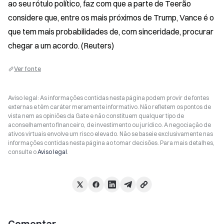
ao seu rótulo político, faz com que a parte de Teerão 
considere que, entre os mais próximos de Trump, Vance é o 
que tem mais probabilidades de, com sinceridade, procurar 
chegar a um acordo. (Reuters)
Ver fonte
Aviso legal: As informações contidas nesta página podem provir de fontes
externas e têm caráter meramente informativo. Não refletem os pontos de
vista nem as opiniões da Gate e não constituem qualquer tipo de
aconselhamento financeiro, de investimento ou jurídico. A negociação de
ativos virtuais envolve um risco elevado. Não se baseie exclusivamente nas
informações contidas nesta página ao tomar decisões. Para mais detalhes,
consulte o
Aviso legal
.
Comentar