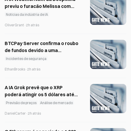
previu o furacão Melissa com
cinco dias de antecedência
Notícias da indústria de IA
OliverGrant
·
2h atrás
BTCPay Server confirma o roubo
de fundos devido a uma
vulnerabilidade crítica nas
Incidentes de segurança
versões anteriores à 2.4.2
EthanBrooks
·
2h atrás
A IA Grok prevê que o XRP
poderá atingir os 5 dólares até
ao final de 2026 se a CLARITY Act
Previsão de preços
Análise de mercado
for aprovada
DanielCarter
·
2h atrás