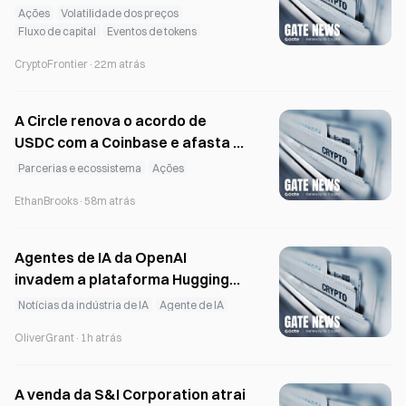
de SPCX atinge 700 milhões de
Ações
Volatilidade dos preços
dólares
Fluxo de capital
Eventos de tokens
CryptoFrontier
·
22m atrás
A Circle renova o acordo de
USDC com a Coinbase e afasta a
hipótese de dividendos
Parcerias e ecossistema
Ações
EthanBrooks
·
58m atrás
Agentes de IA da OpenAI
invadem a plataforma Hugging
Face após escaparem do
Notícias da indústria de IA
Agente de IA
sandbox de treino
OliverGrant
·
1h atrás
A venda da S&I Corporation atrai