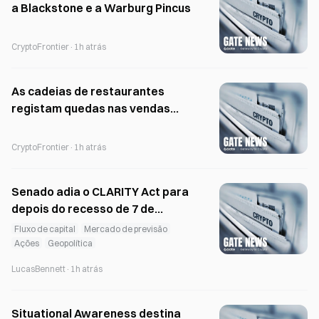
a Blackstone e a Warburg Pincus
CryptoFrontier
·
1h atrás
As cadeias de restaurantes
registam quedas nas vendas
após surto de Cyclospora
CryptoFrontier
·
1h atrás
Senado adia o CLARITY Act para
depois do recesso de 7 de
agosto; as entradas nos ETFs de
Fluxo de capital
Mercado de previsão
XRP caem 79%
Ações
Geopolítica
LucasBennett
·
1h atrás
Situational Awareness destina