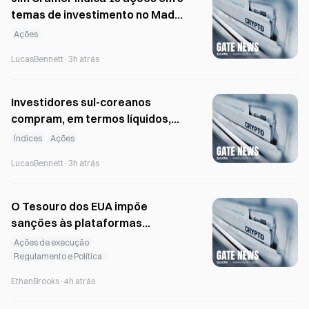
temas de investimento no Mad
Money
Ações
LucasBennett
·
3h atrás
Investidores sul-coreanos
compram, em termos líquidos,
4,6 mil milhões de dólares em
Índices
Ações
ações dos EUA enquanto o KOSPI
LucasBennett
·
3h atrás
cai 33%
O Tesouro dos EUA impõe
sanções às plataformas
iranianas de criptomoedas
Ações de execução
Shelbit e Aban Tether por
Regulamento e Política
transferências destinadas ao
EthanBrooks
·
4h atrás
IRGC