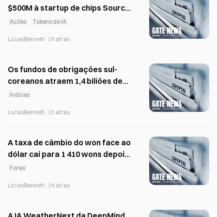
$500M à startup de chips Source
Foundry
Ações
Tokens de IA
LucasBennett
·
1h atrás
Os fundos de obrigações sul-
coreanos atraem 1,4 biliões de
wons à medida que a volatilidade
Índices
do KOSPI impulsiona a mudança
LucasBennett
·
1h atrás
A taxa de câmbio do won face ao
dólar cai para 1 410 wons depois
de o ADR da SK Hynix gerar 26,5
Forex
mil milhões de dólares
LucasBennett
·
1h atrás
A IA WeatherNext da DeepMind