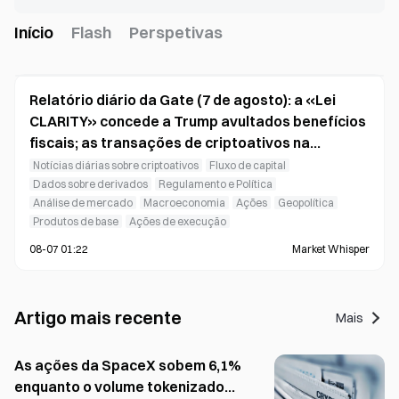
Início
Flash
Perspetivas
Relatório diário da Gate (7 de agosto): a «Lei
CLARITY» concede a Trump avultados benefícios
fiscais; as transações de criptoativos na
Tailândia estão isentas do imposto sobre mais-
Notícias diárias sobre criptoativos
Fluxo de capital
valias
Dados sobre derivados
Regulamento e Política
Análise de mercado
Macroeconomia
Ações
Geopolítica
Produtos de base
Ações de execução
08-07 01:22
Market Whisper
Artigo mais recente
Mais
As ações da SpaceX sobem 6,1%
enquanto o volume tokenizado