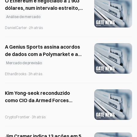
O Ethereum é negociado a 1 903
dólares, num intervalo estreito,
com um volume diário de $7B .
Análise de mercado
DanielCarter
·
2h atrás
A Genius Sports assina acordos
de dados com a Polymarket e a
Kalshi nos mercados de previsão
Mercado de previsão
EthanBrooks
·
3h atrás
Kim Yong-seok reconduzido
como CIO da Armed Forces
Mutual Aid após um crescimento
de 224% nos lucros
CryptoFrontier
·
3h atrás
Jim Cramer indica 13 ações em 5