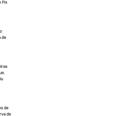
Pix 
o 
 de 
iras 
e, 
u 
s de 
rva de 