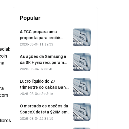
humanoides e mechas
Popular
A FCC prepara uma
proposta para proibir
módulos ópticos chineses
2026-08-04 11:19:53
ial: 
utilizados em centros de
oin 
dados; a Xinyuan enfrenta
As ações da Samsung e
um impacto de 27% na
da SK Hynix recuperam
ma 
quota de mercado
das perdas de 5% graças
2026-08-04 07:33:40
às compras dos
investidores particulares
Lucro líquido do 2.º
trimestre do Kakao Bank
a 
cresce 11,5%; resultados
2026-08-04 23:23:15
com 
do 1.º semestre atingem
máximo histórico
O mercado de opções da
SpaceX deteta $20M em
misteriosas posições de
2026-08-04 22:34:19
iares 
opções de compra com