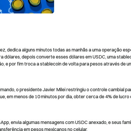
ez, dedica alguns minutos todas as manhãs a uma operação espec
ara dólares, depois converte esses dólares em USDC, uma stablec
o, e por fim troca a stablecoin de volta para pesos através de u
mando, o presidente Javier Milei restringiu o controle cambial par
e, em menos de 10 minutos por dia, obter cerca de 4% de lucro 
App, envia algumas mensagens com USDC anexado, e seus famil
nsferência em pesos mexicanos no celular.