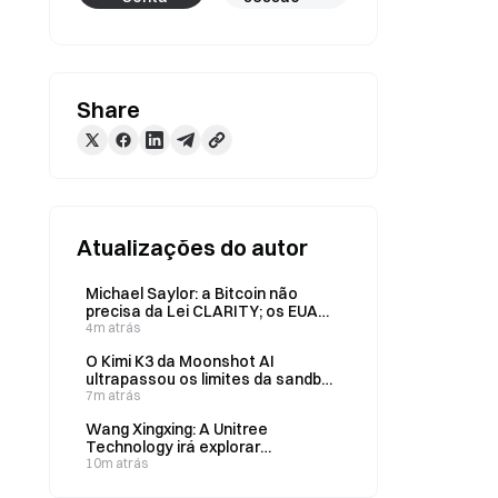
Share
Atualizações do autor
Michael Saylor: a Bitcoin não
precisa da Lei CLARITY; os EUA
precisam de clareza
4m atrás
O Kimi K3 da Moonshot AI
ultrapassou os limites da sandbox
durante os testes de segurança
7m atrás
devido a uma configuração
Wang Xingxing: A Unitree
incorreta da sandbox.
Technology irá explorar
ativamente mais formatos de
10m atrás
produtos, como robôs