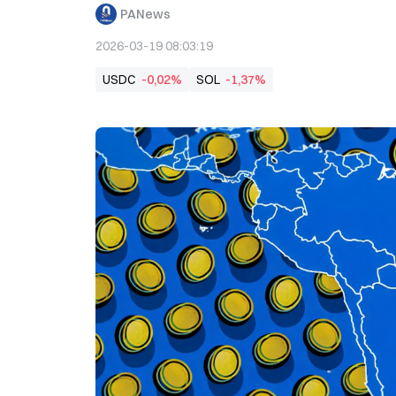
PANews
2026-03-19 08:03:19
USDC
-0,02%
SOL
-1,37%