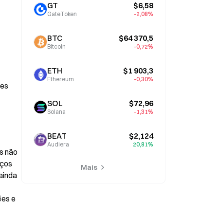
GT
$6,58
GateToken
-2,08%
BTC
$64 370,5
Bitcoin
-0,72%
ETH
$1 903,3
Ethereum
-0,30%
es 
SOL
$72,96
Solana
-1,31%
BEAT
$2,124
Audiera
20,81%
s não 
ços 
Mais
inda 
es e 