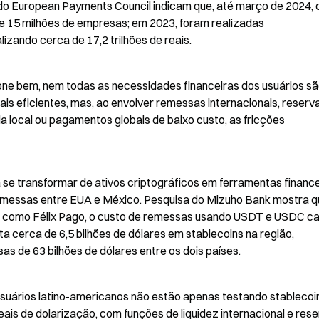
 European Payments Council indicam que, até março de 2024, o 
 e 15 milhões de empresas; em 2023, foram realizadas 
zando cerca de 17,2 trilhões de reais.
one bem, nem todas as necessidades financeiras dos usuários sã
is eficientes, mas, ao envolver remessas internacionais, reserva
 local ou pagamentos globais de baixo custo, as fricções 
e transformar de ativos criptográficos em ferramentas finance
remessas entre EUA e México. Pesquisa do Mizuho Bank mostra qu
s como Félix Pago, o custo de remessas usando USDT e USDC cai
 cerca de 6,5 bilhões de dólares em stablecoins na região, 
 de 63 bilhões de dólares entre os dois países.
uários latino-americanos não estão apenas testando stablecoin
is de dolarização, com funções de liquidez internacional e rese