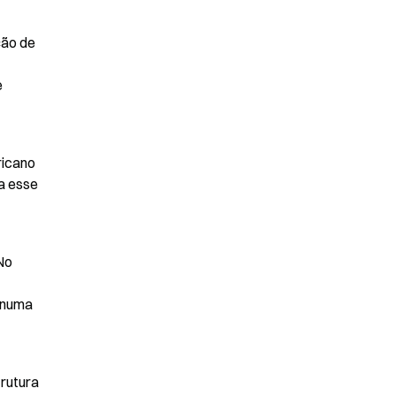
ão de 
 
icano 
 esse 
o 
numa 
rutura 