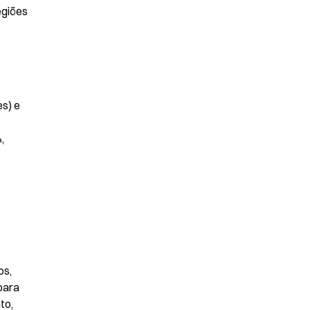
giões 
s) e 
 
s, 
ara 
o, 