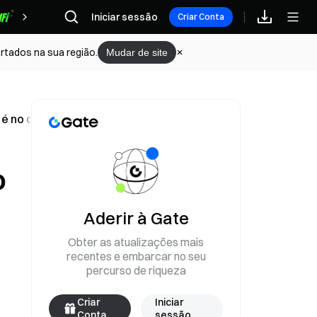
Iniciar sessão
Recompensas
Criar Conta
rtados na sua região.
Mudar de site
é no crescimento, mas nos "nós críticos" do sistema finan
o
Aderir à Gate
Obter as atualizações mais
recentes e embarcar no seu
percurso de riqueza
Criar
Iniciar
Conta
sessão