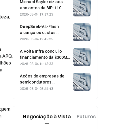
preço de exercício de 330
Michael Saylor diz aos
dólares antes do
apoiantes da BIP-110
vencimento de sexta-
para «recuarem»
2026-08-04 17:17:23
eza, 
feira
enquanto o apoio dos
mineradores estagna nos
DeepSeek-V4-Flash
2,70%
alcança os custos
operacionais mais baixos
2026-08-04 12:49:29
entre os principais
 
modelos de IA nos testes
A Volta Infra conclui o
a ARQ, 
comparativos mais
financiamento da $300M
lhões 
recentes
Série A, com uma
2026-08-04 12:13:33
avaliação de 2,4 mil
a 
milhões de dólares,
Ações de empresas de
liderado pela a16z e pela
semicondutores
Altimeter
recuperam após a onda
2026-08-04 03:25:43
de vendas de julho; o SOX
sobe 8,2% na semana
passada, com os
quem 
resultados da AMD, da
 
Negociação à Vista
Futuros
Novo
Western Digital e da
SanDisk em foco