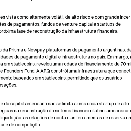
es vista como altamente volátil, de alto risco e com grande incert
es de pagamentos, fundos de venture capital e startups de 
óxima fase de reconstrução da infraestrutura financeira.
ão da Prisma e Newpay, plataformas de pagamento argentinas, da
idades de pagamento digital e infraestrutura no país. Em março, 
a em stablecoins, revelou uma rodada de financiamento de 70 mi
 e Founders Fund. A ARQ constrói uma infraestrutura que conect
mento baseados em stablecoins, permitindo que os usuários 
nsações.
e do capital americano não se limita a uma única startup de alto 
gicas na reconstrução do sistema financeiro latino-americano: 
liquidação, as relações de conta e as ferramentas de reserva em
 fase de competição.