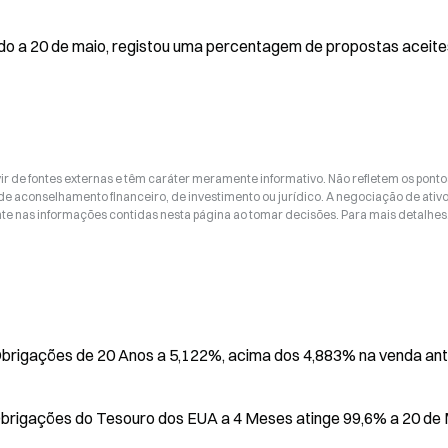
zado a 20 de maio, registou uma percentagem de propostas aceites
ir de fontes externas e têm caráter meramente informativo. Não refletem os ponto
 de aconselhamento financeiro, de investimento ou jurídico. A negociação de ativ
nte nas informações contidas nesta página ao tomar decisões. Para mais detalhes
stas do Tesouro dos EUA $16B em Obrigações de 20 Anos a 5,122%, acima dos 4,883% na venda a
Obrigações do Tesouro dos EUA a 4 Meses atinge 99,6% a 20 de 