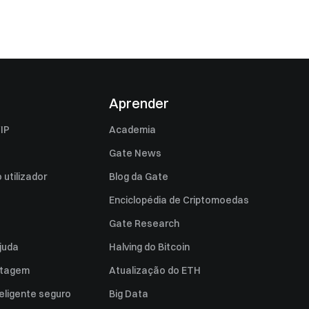
Aprender
IP
Academia
Gate News
utilizador
Blog da Gate
Enciclopédia de Criptomoedas
Gate Research
juda
Halving do Bitcoin
istagem
Atualização do ETH
eligente seguro
Big Data