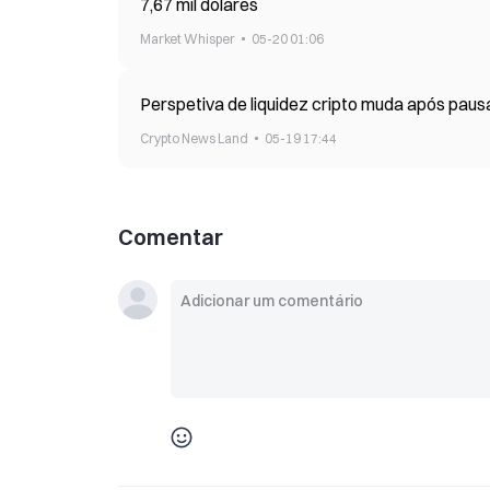
7,67 mil dólares
Market Whisper
05-20 01:06
Perspetiva de liquidez cripto muda após paus
Crypto News Land
05-19 17:44
Comentar