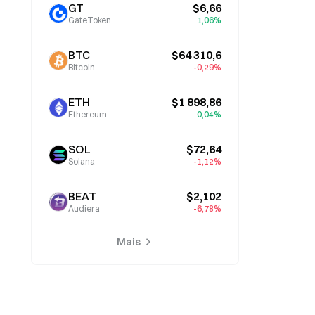
GT
$6,66
GateToken
1,06%
BTC
$64 310,6
Bitcoin
-0,29%
ETH
$1 898,86
Ethereum
0,04%
SOL
$72,64
Solana
-1,12%
BEAT
$2,102
Audiera
-6,78%
Mais