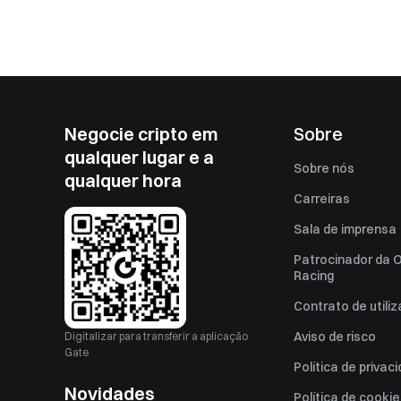
Negocie cripto em
Sobre
qualquer lugar e a
Sobre nós
qualquer hora
Carreiras
Sala de imprensa
Patrocinador da O
Racing
Contrato de utili
Aviso de risco
Digitalizar para transferir a aplicação
Gate
Política de privac
Novidades
Política de cooki