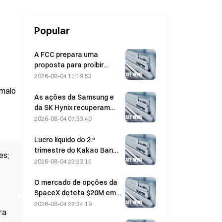
Popular
A FCC prepara uma
proposta para proibir
módulos ópticos chineses
2026-08-04 11:19:53
utilizados em centros de
 maio
dados; a Xinyuan enfrenta
As ações da Samsung e
um impacto de 27% na
da SK Hynix recuperam
quota de mercado
das perdas de 5% graças
2026-08-04 07:33:40
às compras dos
investidores particulares
Lucro líquido do 2.º
trimestre do Kakao Bank
es;
cresce 11,5%; resultados
2026-08-04 23:23:15
do 1.º semestre atingem
máximo histórico
O mercado de opções da
SpaceX deteta $20M em
misteriosas posições de
2026-08-04 22:34:19
ra
opções de compra com