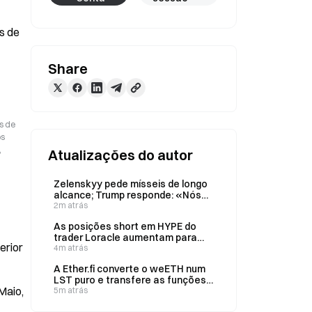
 de 
Share
s de
os
,
Atualizações do autor
Zelenskyy pede mísseis de longo
alcance; Trump responde: «Nós
também queremos mísseis» a 6
2m atrás
de agosto
As posições short em HYPE do
trader Loracle aumentam para
nterior
30,44 milhões de dólares, menos
4m atrás
2,27 milhões em 7 dias
A Ether.fi converte o weETH num
LST puro e transfere as funções
Maio,
de restaking para weETH
5m atrás
apoiados pela Symbiotic