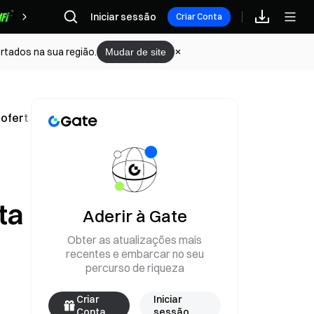
Iniciar sessão
Recompensas
Criar Conta
rtados na sua região.
Mudar de site
 oferta aceite em 1,67%
a
ta
Aderir à Gate
Obter as atualizações mais
recentes e embarcar no seu
percurso de riqueza
Criar
Iniciar
Conta
sessão