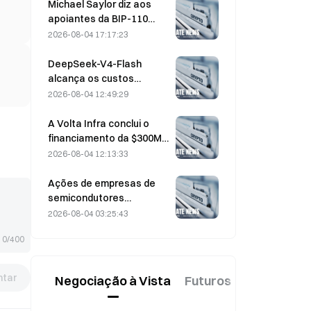
preço de exercício de 330
Michael Saylor diz aos
dólares antes do
apoiantes da BIP-110
vencimento de sexta-
para «recuarem»
2026-08-04 17:17:23
feira
enquanto o apoio dos
mineradores estagna nos
DeepSeek-V4-Flash
2,70%
alcança os custos
operacionais mais baixos
2026-08-04 12:49:29
entre os principais
modelos de IA nos testes
A Volta Infra conclui o
comparativos mais
financiamento da $300M
recentes
Série A, com uma
2026-08-04 12:13:33
avaliação de 2,4 mil
milhões de dólares,
Ações de empresas de
liderado pela a16z e pela
semicondutores
Altimeter
recuperam após a onda
2026-08-04 03:25:43
de vendas de julho; o SOX
0/400
sobe 8,2% na semana
passada, com os
resultados da AMD, da
tar
Negociação à Vista
Futuros
Novo
Western Digital e da
SanDisk em foco