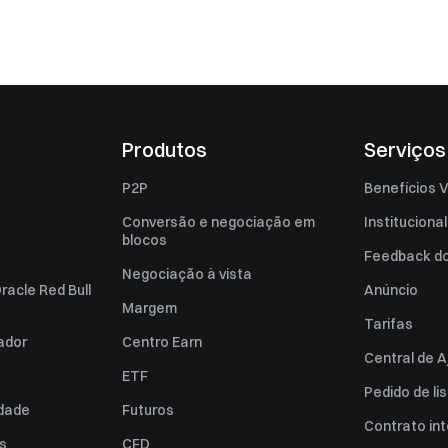
Produtos
Serviços
P2P
Benefícios V
Conversão e negociação em
Institucional
blocos
Feedback do 
Negociação à vista
racle Red Bull
Anúncio
Margem
Tarifas
zador
Centro Earn
Central de A
ETF
Pedido de l
idade
Futuros
Contrato int
es
CFD