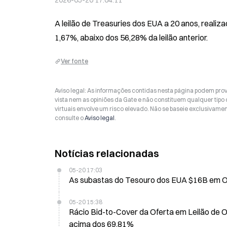
2026-05-20 17:04:11
A leilão de Treasuries dos EUA a 20 anos, reali
1,67%, abaixo dos 56,28% da leilão anterior.
Ver fonte
Aviso legal: As informações contidas nesta página podem prov
vista nem as opiniões da Gate e não constituem qualquer tipo
virtuais envolve um risco elevado. Não se baseie exclusivame
consulte o
Aviso legal
.
Notícias relacionadas
05-20 17:03
As suba
05-20 15:38
Rácio Bid-to-Cover da Oferta em Leilão de 
acima dos 69,81%