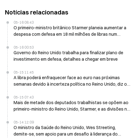
Notícias relacionadas
05-16 08:43
O primeiro-ministro britânico Starmer planeia aumentar a
despesa com defesa em 18 mil milhões de libras num
contexto de crise política
05-16 00:53
Governo do Reino Unido trabalha para finalizar plano de
investimento em defesa, detalhes a chegar em breve
05-15 11:45
A libra poderá enfraquecer face ao euro nas próximas
semanas devido à incerteza política no Reino Unido, diz o
Commerzbank
05-15 07:43
Mais de metade dos deputados trabalhistas se opõem ao
primeiro-ministro do Reino Unido, Starmer, e as divisões no
partido aprofundam-se
05-14 12:09
O ministro da Saúde do Reino Unido, Wes Streeting,
demite-se, sem apoio para um desafio à liderança do