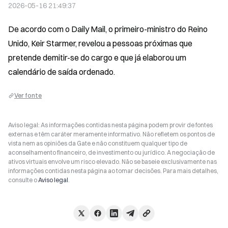
2026-05-16 21:49:37
De acordo com o Daily Mail, o primeiro-ministro do Reino 
Unido, Keir Starmer, revelou a pessoas próximas que 
pretende demitir-se do cargo e que já elaborou um 
calendário de saída ordenado.
Ver fonte
Aviso legal: As informações contidas nesta página podem provir de fontes
externas e têm caráter meramente informativo. Não refletem os pontos de
vista nem as opiniões da Gate e não constituem qualquer tipo de
aconselhamento financeiro, de investimento ou jurídico. A negociação de
ativos virtuais envolve um risco elevado. Não se baseie exclusivamente nas
informações contidas nesta página ao tomar decisões. Para mais detalhes,
consulte o
Aviso legal
.