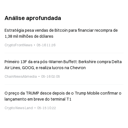
Labour
Análise aprofundada
Estratégia pesa vendas de Bitcoin para financiar recompra de
1,38 mil milhões de dólares
CryptoFrontNews
05-16 11:26
Primeiro 13F da era pós-Warren Buffett: Berkshire compra Delta
Air Lines, GOOG, e realiza lucros na Chevron
ChainNewsAbmedia
05-16 02:05
O preço da TRUMP desce depois de o Trump Mobile confirmar o
lançamento em breve do terminal T1
Crypto News Land
05-15 10:22