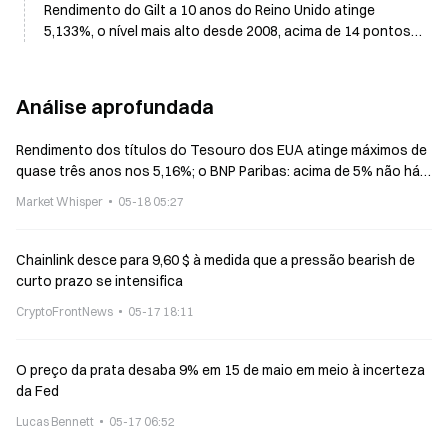
Rendimento do Gilt a 10 anos do Reino Unido atinge
5,133%, o nível mais alto desde 2008, acima de 14 pontos-
base durante a noite
Análise aprofundada
Rendimento dos títulos do Tesouro dos EUA atinge máximos de
quase três anos nos 5,16%; o BNP Paribas: acima de 5% não há
ponto de referência fixo
Market Whisper
05-18 05:27
Chainlink desce para 9,60 $ à medida que a pressão bearish de
curto prazo se intensifica
CryptoFrontNews
05-17 18:11
O preço da prata desaba 9% em 15 de maio em meio à incerteza
da Fed
Lucas Bennett
05-17 06:52