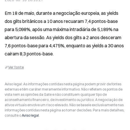
Em 18 de maio, durante a negociação europeia, as yields 
dos gilts britânicos a 10 anos recuaram 7,4 pontos-base 
para 5,098%, após uma máxima intradiária de 5,189% na 
abertura da sessão. As yields dos gilts a 2 anos desceram 
7,6 pontos-base para 4,475%, enquanto as yields a 30 anos 
caíram 8,3 pontos-base.
Ver fonte
Aviso legal: As informações contidas nesta página podem provir de fontes
externas e têm caráter meramente informativo. Não refletem os pontos de
vista nem as opiniões da Gate e não constituem qualquer tipo de
aconselhamento financeiro, de investimento ou jurídico. A negociação de
ativos virtuais envolve um risco elevado. Não se baseie exclusivamente nas
informações contidas nesta página ao tomar decisões. Para mais detalhes,
consulte o
Aviso legal
.