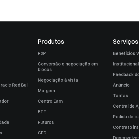
Produtos
Serviços
P2P
Benefícios V
Conversão e negociação em
Institucional
blocos
Feedback do 
Negociação à vista
racle Red Bull
Anúncio
Margem
Tarifas
zador
Centro Earn
Central de A
ETF
Pedido de l
idade
Futuros
Contrato int
es
CFD
Desenvolved