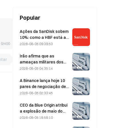
Popular
Ações da SanDisk sobem
10%: como a HBF está a
iniciar um novo ciclo de
0/400
2026-08-05 09:39:53
armazenamento para IA e
poderão os resultados
Irão afirma que as
tar
financeiros validar a tese
ameaças militares dos
de crescimento?
EUA atrasam o acordo
2026-08-05 04:35:14
com Omã sobre o Estreito
de Ormuz, em 5 de agosto
A Binance lança hoje 10
pares de negociação de
bStocks às 20:00 (UTC+8),
2026-08-05 02:33:45
com comissões de maker
a 0.
CEO da Blue Origin atribui
a explosão de maio do
New Glenn à falha de uma
2026-08-05 18:58:10
válvula do motor BE-4