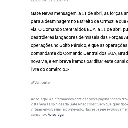
2026-04-11 18:47:42
Gate News mensagem, a 11 de abril, as forças 
para a desminagem no Estreito de Ormuz, e que 
via. O Comando Central dos EUA, a 11 de abril, p
destróieres lançadores de mísseis das Forças 
operações no Golfo Pérsico, e que as operações
comandante do Comando Central dos EUA, Brad Co
nova via, e em breve iremos partilhar este canal
livre do comércio.»
Ver fonte
Aviso legal: As informações contidas nesta página podem prov
vista nem as opiniões da Gate e não constituem qualquer tipo
virtuais envolve um risco elevado. Não se baseie exclusivame
consulte o
Aviso legal
.