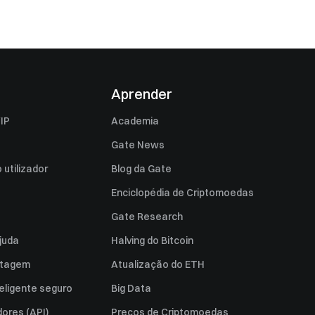
Aprender
IP
Academia
Gate News
utilizador
Blog da Gate
Enciclopédia de Criptomoedas
Gate Research
juda
Halving do Bitcoin
istagem
Atualização do ETH
eligente seguro
Big Data
ores (API)
Preços de Criptomoedas