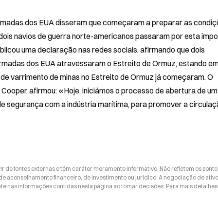
armadas dos EUA disseram que começaram a preparar as condiç
dois navios de guerra norte-americanos passaram por esta impo
ublicou uma declaração nas redes sociais, afirmando que dois 
Armadas dos EUA atravessaram o Estreito de Ormuz, estando em
 de varrimento de minas no Estreito de Ormuz já começaram. O 
oper, afirmou: «Hoje, iniciámos o processo de abertura de um
 de segurança com a indústria marítima, para promover a circulaç
ir de fontes externas e têm caráter meramente informativo. Não refletem os ponto
 de aconselhamento financeiro, de investimento ou jurídico. A negociação de ativ
nte nas informações contidas nesta página ao tomar decisões. Para mais detalhes