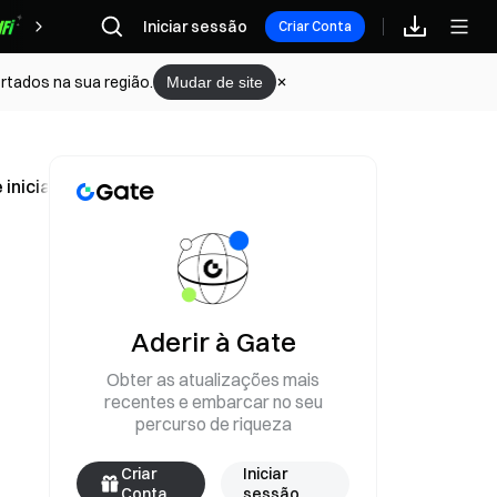
Iniciar sessão
Recompensas
Criar Conta
rtados na sua região.
Mudar de site
 e iniciam operações de desminagem
Aderir à Gate
Obter as atualizações mais
recentes e embarcar no seu
percurso de riqueza
Criar
Iniciar
Conta
sessão