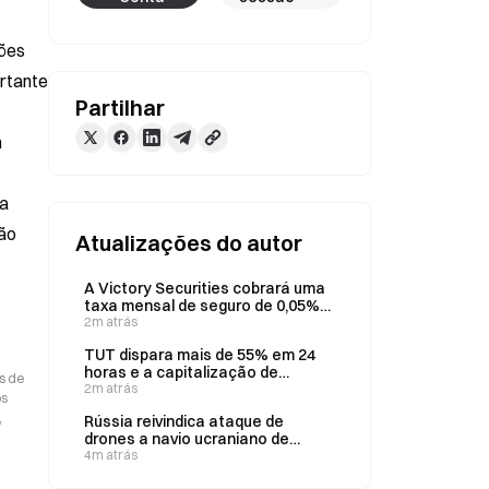
ões 
rtante 
Partilhar
 
a 
ão 
Atualizações do autor
A Victory Securities cobrará uma
taxa mensal de seguro de 0,05%
sobre as contas de custódia da
2m atrás
HashKey a partir de 10 de agosto.
TUT dispara mais de 55% em 24
horas e a capitalização de
s de
mercado sobe para 40 milhões de
2m atrás
os
dólares
,
Rússia reivindica ataque de
drones a navio ucraniano de
transporte de armas perto de
4m atrás
Odesa