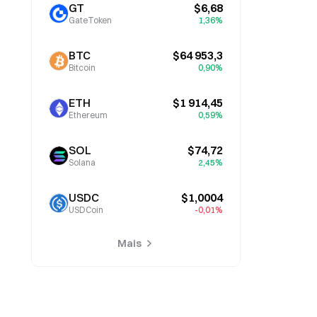
GT
$6,68
GateToken
1,36%
BTC
$64 953,3
Bitcoin
0,90%
ETH
$1 914,45
Ethereum
0,59%
SOL
$74,72
Solana
2,45%
USDC
$1,0004
USDCoin
-0,01%
Mais