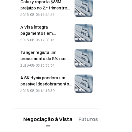
Galaxy reporta $85M
prejuízo no 2.º trimestre
de 2026; receitas ficam
2026-08-05 17:52:57
300 milhões de dólares
abaixo do esperado,
A Visa integra
ações caem 7,23%
pagamentos em
stablecoins no Visa Direct
2026-08-05 17:03:15
através de uma parceria
com a Zero Hash
Tânger regista um
crescimento de 5% nas
vendas, impulsionado pelo
2026-08-05 15:55:54
turismo associado ao
Campeonato do Mundo
A SK Hynix pondera um
em junho e julho.
possível desdobramento
de ações à medida que o
2026-08-05 12:16:39
preço das ações sobe;
executivo diz que «não é
impossível»
Negociação à Vista
Futuros
Novo