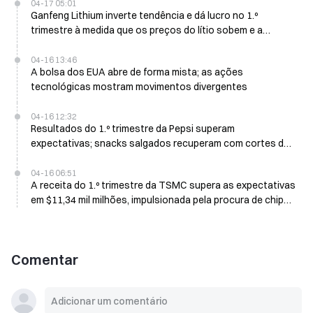
04-17 05:01
Ganfeng Lithium inverte tendência e dá lucro no 1.º
trimestre à medida que os preços do lítio sobem e a
procura de VE se fortalece
04-16 13:46
A bolsa dos EUA abre de forma mista; as ações
tecnológicas mostram movimentos divergentes
04-16 12:32
Resultados do 1.º trimestre da Pepsi superam
expectativas; snacks salgados recuperam com cortes de
preços; anuncia 54.º aumento consecutivo do dividendo
04-16 06:51
A receita do 1.º trimestre da TSMC supera as expectativas
em $11,34 mil milhões, impulsionada pela procura de chips
para IA; perspetivas positivas para o 2.º trimestre
Comentar