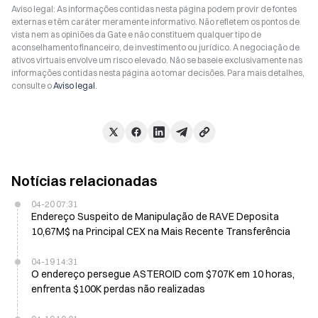
Aviso legal: As informações contidas nesta página podem provir de fontes
externas e têm caráter meramente informativo. Não refletem os pontos de
vista nem as opiniões da Gate e não constituem qualquer tipo de
aconselhamento financeiro, de investimento ou jurídico. A negociação de
ativos virtuais envolve um risco elevado. Não se baseie exclusivamente nas
informações contidas nesta página ao tomar decisões. Para mais detalhes,
consulte o
Aviso legal
.
Notícias relacionadas
04-20 07:31
Endereço Suspeito de Manipulação de RAVE Deposita
10,67M$ na Principal CEX na Mais Recente Transferência
04-19 14:31
O endereço persegue ASTEROID com $707K em 10 horas,
enfrenta $100K perdas não realizadas