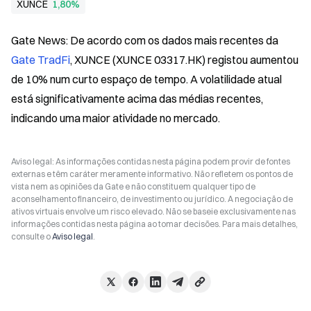
XUNCE
1,80%
Gate News: De acordo com os dados mais recentes da 
Gate TradFi
, XUNCE (XUNCE 03317.HK) registou aumentou 
de 10% num curto espaço de tempo. A volatilidade atual 
está significativamente acima das médias recentes, 
indicando uma maior atividade no mercado.
Aviso legal: As informações contidas nesta página podem provir de fontes
externas e têm caráter meramente informativo. Não refletem os pontos de
vista nem as opiniões da Gate e não constituem qualquer tipo de
aconselhamento financeiro, de investimento ou jurídico. A negociação de
ativos virtuais envolve um risco elevado. Não se baseie exclusivamente nas
informações contidas nesta página ao tomar decisões. Para mais detalhes,
consulte o
Aviso legal
.