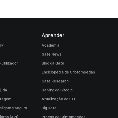
Aprender
IP
Academia
Gate News
utilizador
Blog da Gate
Enciclopédia de Criptomoedas
Gate Research
juda
Halving do Bitcoin
istagem
Atualização do ETH
eligente seguro
Big Data
ores (API)
Preços de Criptomoedas