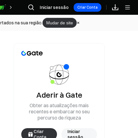
Iniciar sessão
Recompensas
Criar Conta
rtados na sua região.
Mudar de site
Aderir à Gate
Obter as atualizações mais
recentes e embarcar no seu
percurso de riqueza
Criar
Iniciar
Conta
sessão