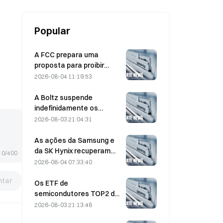
Michigan
Popular
A FCC prepara uma
proposta para proibir
módulos ópticos chineses
2026-08-04 11:19:53
utilizados em centros de
dados; a Xinyuan enfrenta
A Boltz suspende
um impacto de 27% na
indefinidamente os
quota de mercado
serviços da ponte Bitcoin
2026-08-03 21:04:31
na sequência de ataques
assistidos por IA
As ações da Samsung e
da SK Hynix recuperam
0/400
das perdas de 5% graças
2026-08-04 07:33:40
às compras dos
tar
investidores particulares
Os ETF de
semicondutores TOP2 da
Coreia do Sul caem 36%
2026-08-03 21:13:48
no último mês à medida