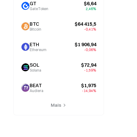
GT
$6,64
GateToken
2,46%
BTC
$64 415,5
Bitcoin
-0,41%
ETH
$1 906,94
Ethereum
-0,06%
SOL
$72,94
Solana
-1,59%
BEAT
$1,975
Audiera
-14,94%
Mais