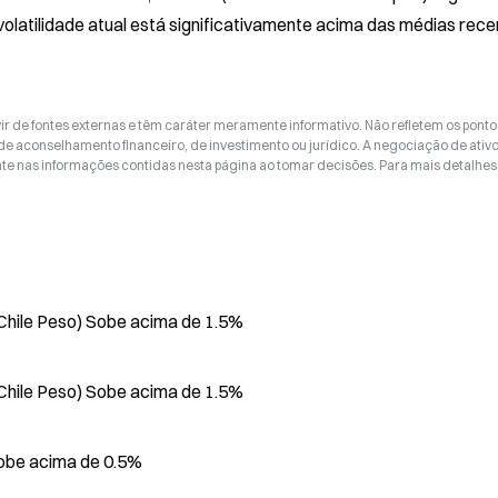
atilidade atual está significativamente acima das médias recen
ir de fontes externas e têm caráter meramente informativo. Não refletem os ponto
 de aconselhamento financeiro, de investimento ou jurídico. A negociação de ativ
nte nas informações contidas nesta página ao tomar decisões. Para mais detalhes
 Chile Peso) Sobe acima de 1.5%
 Chile Peso) Sobe acima de 1.5%
obe acima de 0.5%