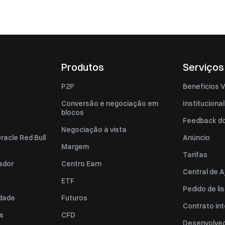
Produtos
Serviços
P2P
Benefícios V
Conversão e negociação em
Institucional
blocos
Feedback do 
Negociação à vista
racle Red Bull
Anúncio
Margem
Tarifas
zador
Centro Earn
Central de A
ETF
Pedido de l
idade
Futuros
Contrato int
es
CFD
Desenvolved