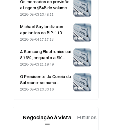
que as entradas se
Os mercados de previsão
invertem
atingem $54B de volume
em julho, à medida que o
2026-08-03 20:48:21
Campeonato do Mundo
impulsiona a negociação
Michael Saylor diz aos
apoiantes da BIP-110
para «recuarem»
2026-08-04 17:17:23
enquanto o apoio dos
mineradores estagna nos
A Samsung Electronics cai
2,70%
8,76%, enquanto a SK
Hynix desce 8,79% a 4 de
2026-08-03 21:19:49
agosto, após a subida de
julho.
O Presidente da Coreia do
Sul reúne-se numa
reunião de emergência de
2026-08-03 20:30:16
7,5 horas sobre habitação
e medidas para as ações
a 3 de agosto, à medida
que o KOSPI cai 31%
Negociação à Vista
Futuros
Novo