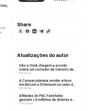
tes, 
Share
s de
os
,
Atualizações do autor
Irão e Omã chegam a acordo
sobre um corredor de trânsito de
60 dias no Estreito de Ormuz;
6m atrás
anúncio esperado nos próximos
A Canaan planeia vender ativos
dias
em Bitcoin e Ethereum no valor de
$130M para financiar uma
9m atrás
recompra de ações no valor de
Afiliadas do PAC Fairshake
$30M
gastam 1,5 milhões de dólares em
3 eleições estaduais nos EUA
13m atrás
após a derrota nas primárias do