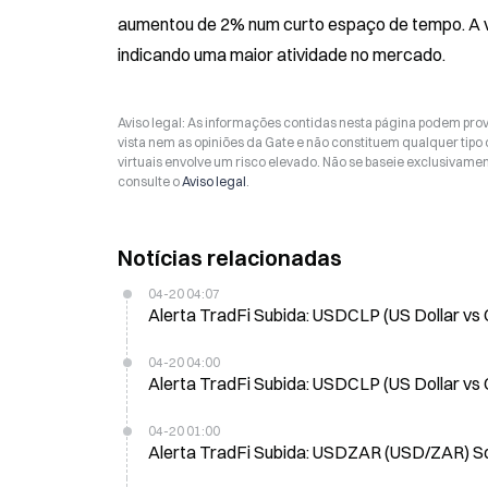
aumentou de 2% num curto espaço de tempo. A vol
indicando uma maior atividade no mercado.
Aviso legal: As informações contidas nesta página podem prov
vista nem as opiniões da Gate e não constituem qualquer tipo
virtuais envolve um risco elevado. Não se baseie exclusivame
consulte o
Aviso legal
.
Notícias relacionadas
04-20 04:07
Alerta TradFi Subida: USDCLP (US Dollar vs
04-20 04:00
Alerta TradFi Subida: USDCLP (US Dollar vs
04-20 01:00
Alerta TradFi Subida: USDZAR (USD/ZAR) S