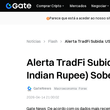
Comprar Cripto
Mercados
Negociar
Parece que está a aceder ao nosso si
Notícias
Flash
Alerta TradFi Subida: U
Alerta TradFi Subi
Indian Rupee) Sob
GateNews
Macroeconomia
Forex
2026-04-14 21:00:02
Gate News: De acordo com os dados mais recente