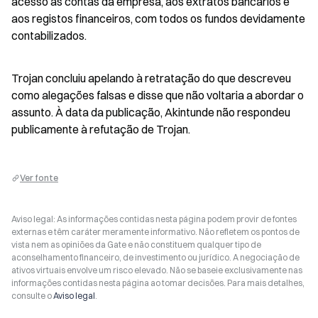
acesso às contas da empresa, aos extratos bancários e 
aos registos financeiros, com todos os fundos devidamente 
contabilizados.
Trojan concluiu apelando à retratação do que descreveu 
como alegações falsas e disse que não voltaria a abordar o 
assunto. À data da publicação, Akintunde não respondeu 
publicamente à refutação de Trojan.
Ver fonte
Aviso legal: As informações contidas nesta página podem provir de fontes
externas e têm caráter meramente informativo. Não refletem os pontos de
vista nem as opiniões da Gate e não constituem qualquer tipo de
aconselhamento financeiro, de investimento ou jurídico. A negociação de
ativos virtuais envolve um risco elevado. Não se baseie exclusivamente nas
informações contidas nesta página ao tomar decisões. Para mais detalhes,
consulte o
Aviso legal
.