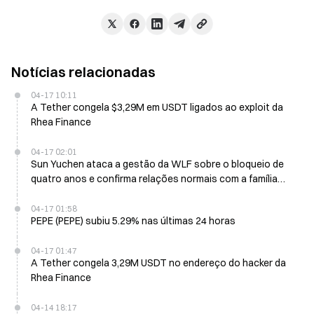
Notícias relacionadas
04-17 10:11
A Tether congela $3,29M em USDT ligados ao exploit da
Rhea Finance
04-17 02:01
Sun Yuchen ataca a gestão da WLF sobre o bloqueio de
quatro anos e confirma relações normais com a família
Trump
04-17 01:58
PEPE (PEPE) subiu 5.29% nas últimas 24 horas
04-17 01:47
A Tether congela 3,29M USDT no endereço do hacker da
Rhea Finance
04-14 18:17