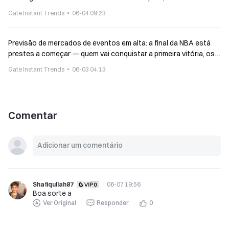
campeonato pende a favor dos Knicks
Gate Instant Trends
06-04 09:23
Previsão de mercados de eventos em alta: a final da NBA está
prestes a começar — quem vai conquistar a primeira vitória, os
Spurs ou os Knicks?
Gate Instant Trends
06-03 04:13
Comentar
Shafiqullah87
·
06-07 19:56
Boa sorte a
Ver Original
Responder
0