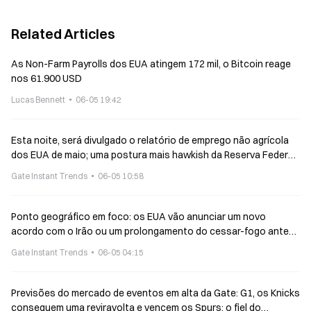
Related Articles
As Non-Farm Payrolls dos EUA atingem 172 mil, o Bitcoin reage
nos 61.900 USD
Lucas Bennett
06-05 19:42
Esta noite, será divulgado o relatório de emprego não agrícola
dos EUA de maio; uma postura mais hawkish da Reserva Federal
poderá reforçar ou abalar os mercados de cripto
Gate Instant Trends
06-05 10:58
Ponto geográfico em foco: os EUA vão anunciar um novo
acordo com o Irão ou um prolongamento do cessar-fogo antes
de 30 de junho?
Gate Instant Trends
06-05 04:15
Previsões do mercado de eventos em alta da Gate: G1, os Knicks
conseguem uma reviravolta e vencem os Spurs; o fiel do