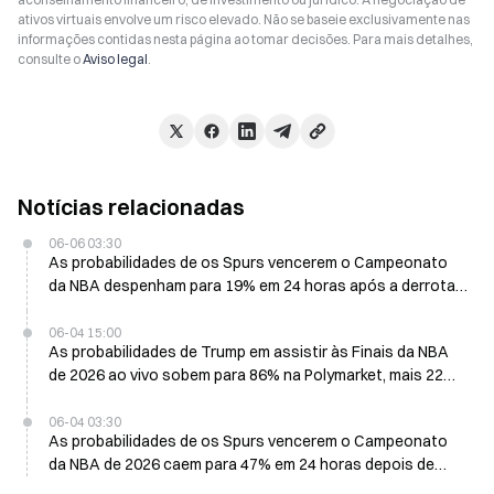
ativos virtuais envolve um risco elevado. Não se baseie exclusivamente nas
informações contidas nesta página ao tomar decisões. Para mais detalhes,
consulte o
Aviso legal
.
Notícias relacionadas
06-06 03:30
As probabilidades de os Spurs vencerem o Campeonato
da NBA despenham para 19% em 24 horas após a derrota
no Jogo 2 frente aos Knicks
06-04 15:00
As probabilidades de Trump em assistir às Finais da NBA
de 2026 ao vivo sobem para 86% na Polymarket, mais 22%
em 24 horas
06-04 03:30
As probabilidades de os Spurs vencerem o Campeonato
da NBA de 2026 caem para 47% em 24 horas depois de
perderem o Jogo 1 para os Knicks