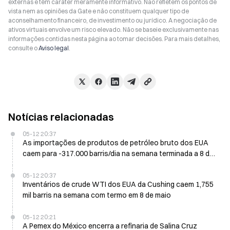
externas e têm caráter meramente informativo. Não refletem os pontos de
vista nem as opiniões da Gate e não constituem qualquer tipo de
aconselhamento financeiro, de investimento ou jurídico. A negociação de
ativos virtuais envolve um risco elevado. Não se baseie exclusivamente nas
informações contidas nesta página ao tomar decisões. Para mais detalhes,
consulte o
Aviso legal
.
Notícias relacionadas
05-12 20:37
As importações de produtos de petróleo bruto dos EUA
caem para -317.000 barris/dia na semana terminada a 8 de
maio
05-12 20:37
Inventários de crude WTI dos EUA da Cushing caem 1,755
mil barris na semana com termo em 8 de maio
05-12 20:21
A Pemex do México encerra a refinaria de Salina Cruz