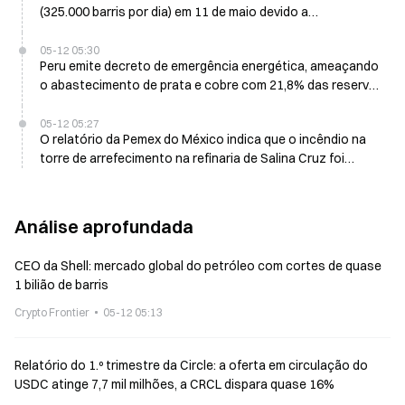
(325.000 barris por dia) em 11 de maio devido a
contaminação eléctrica
05-12 05:30
Peru emite decreto de emergência energética, ameaçando
o abastecimento de prata e cobre com 21,8% das reservas
globais em risco
05-12 05:27
O relatório da Pemex do México indica que o incêndio na
torre de arrefecimento na refinaria de Salina Cruz foi
controlado; 6 feridos
Análise aprofundada
CEO da Shell: mercado global do petróleo com cortes de quase
1 bilião de barris
Crypto Frontier
05-12 05:13
Relatório do 1.º trimestre da Circle: a oferta em circulação do
USDC atinge 7,7 mil milhões, a CRCL dispara quase 16%