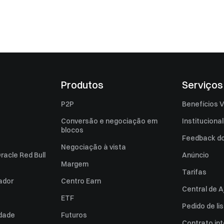
Produtos
Serviços
P2P
Benefícios V
Conversão e negociação em
Institucional
blocos
Feedback do 
Negociação à vista
racle Red Bull
Anúncio
Margem
Tarifas
zador
Centro Earn
Central de A
ETF
Pedido de l
idade
Futuros
Contrato int