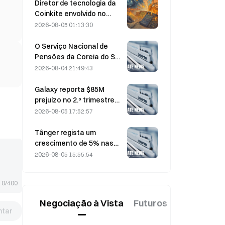
a 0.
Diretor de tecnologia da
Coinkite envolvido no
incidente relacionado
2026-08-05 01:13:30
com uma vulnerabilidade
na Coldcard, que
O Serviço Nacional de
desencadeou quatro
Pensões da Coreia do Sul
ondas de ataques e
muda para ações mais
2026-08-04 21:49:43
perdas de 114 milhões de
estáveis a 4 de agosto,
dólares
em meio à volatilidade do
Galaxy reporta $85M
mercado
prejuízo no 2.º trimestre
de 2026; receitas ficam
2026-08-05 17:52:57
300 milhões de dólares
abaixo do esperado,
Tânger regista um
ações caem 7,23%
crescimento de 5% nas
vendas, impulsionado pelo
2026-08-05 15:55:54
turismo associado ao
Campeonato do Mundo
0/400
em junho e julho.
Negociação à Vista
Futuros
Novo
tar