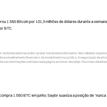
rou 1.550 Bitcoin por 101,3 milhões de dólares durante a semana
por BTC.
ir de fontes externas e têm caráter meramente informativo. Não refletem os ponto
 de aconselhamento financeiro, de investimento ou jurídico. A negociação de ativ
nte nas informações contidas nesta página ao tomar decisões. Para mais detalhes
compra 1.550 BTC em junho; Saylor suaviza a posição de “nunca