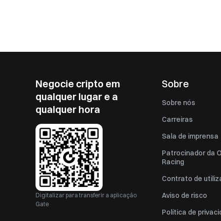
Negocie cripto em
Sobre
qualquer lugar e a
Sobre nós
qualquer hora
Carreiras
Sala de imprensa
Patrocinador da O
Racing
Contrato de utili
Aviso de risco
Digitalizar para transferir a aplicação
Gate
Política de privac