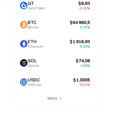
GT
$6,63
GateToken
-0,15%
BTC
$64 960,5
Bitcoin
0,75%
ETH
$1 916,93
Ethereum
0,43%
SOL
$74,06
Solana
1,56%
USDC
$1,0005
USDCoin
-0,01%
Mais