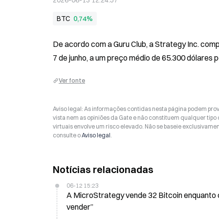
2026-06-13 12:24:57
BTC
0,74%
De acordo com a Guru Club, a Strategy Inc. comp
7 de junho, a um preço médio de 65.300 dólares 
Ver fonte
Aviso legal: As informações contidas nesta página podem prov
vista nem as opiniões da Gate e não constituem qualquer tipo
virtuais envolve um risco elevado. Não se baseie exclusivame
consulte o
Aviso legal
.
Notícias relacionadas
06-12 15:23
A MicroStrategy vende 32 Bitcoin enquanto 
vender”