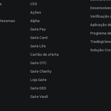
es
CFD
Desenvolved
Ações
Verificação
 Reservas
Alpha
Aplicação d
Gate Pay
Programa de 
Gate Card
TradingView
Gate Life
Solução Cro
Cartão de oferta
Gate OTC
Gate Charity
Loja Gate
Gate DEX
Gate Vault