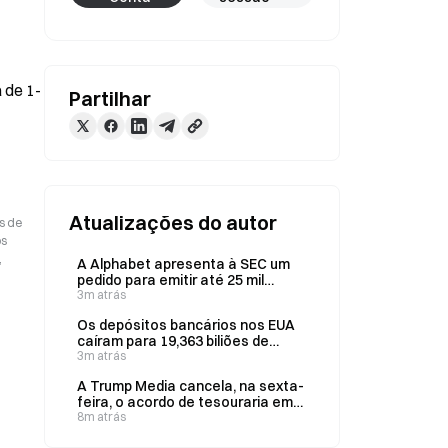
 de 1-
Partilhar
Atualizações do autor
s de
os
,
A Alphabet apresenta à SEC um
pedido para emitir até 25 mil
milhões de dólares em obrigações
3m atrás
seniores de médio prazo a 7 de
Os depósitos bancários nos EUA
agosto.
caíram para 19,363 biliões de
dólares na semana passada, face
3m atrás
aos 19,4 biliões de dólares
A Trump Media cancela, na sexta-
anteriores.
feira, o acordo de tesouraria em
CRO com a Crypto.com e reduz os
8m atrás
planos para um mercado de