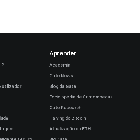
Aprender
IP
Academia
Gate News
utilizador
Blog da Gate
Enciclopédia de Criptomoedas
Gate Research
juda
Halving do Bitcoin
istagem
Atualização do ETH
eligente seguro
Big Data