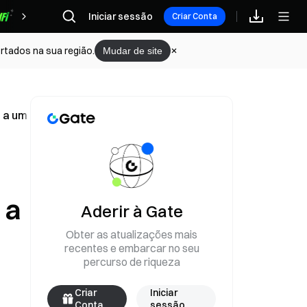
Iniciar sessão
Recompensas
Criar Conta
rtados na sua região.
Mudar de site
a a um preço médio de 65.300 dólares
 a
Aderir à Gate
Obter as atualizações mais
recentes e embarcar no seu
percurso de riqueza
Criar
Iniciar
Conta
sessão