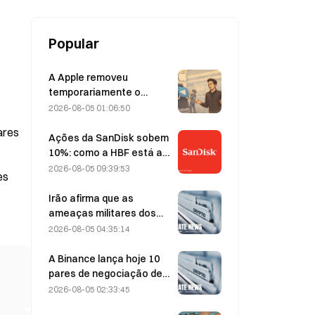
previsões
Popular
A Apple removeu
temporariamente o
Telegram devido a
2026-08-05 01:06:50
conteúdo de abuso
ares
sexual infantil (CSAM);
Ações da SanDisk sobem
Durov rejeitou a alegação,
10%: como a HBF está a
afirmando que se tratou
iniciar um novo ciclo de
2026-08-05 09:39:53
es
de um «ataque à
armazenamento para IA e
segurança»
poderão os resultados
Irão afirma que as
financeiros validar a tese
ameaças militares dos
de crescimento?
EUA atrasam o acordo
2026-08-05 04:35:14
com Omã sobre o Estreito
de Ormuz, em 5 de agosto
A Binance lança hoje 10
pares de negociação de
bStocks às 20:00 (UTC+8),
2026-08-05 02:33:45
com comissões de maker