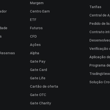
Margem
Tarifas
zador
Centro Earn
Central de A
ETF
Pedido de l
idade
Futuros
Contrato int
es
CFD
Desenvolved
Ações
Verificação
 Reservas
Alpha
Aplicação d
Gate Pay
Programa de 
Gate Card
TradingView
Gate Life
Solução Cro
Cartão de oferta
Gate OTC
Gate Charity