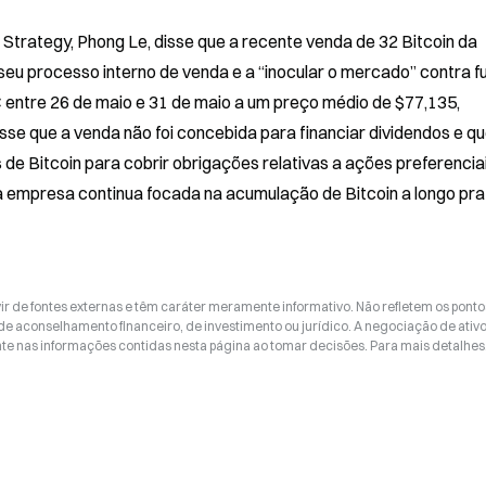
Strategy, Phong Le, disse que a recente venda de 32 Bitcoin da 
seu processo interno de venda e a “inocular o mercado” contra fu
entre 26 de maio e 31 de maio a um preço médio de $77,135, 
se que a venda não foi concebida para financiar dividendos e qu
 de Bitcoin para cobrir obrigações relativas a ações preferenciais
a empresa continua focada na acumulação de Bitcoin a longo pra
ir de fontes externas e têm caráter meramente informativo. Não refletem os ponto
 de aconselhamento financeiro, de investimento ou jurídico. A negociação de ativ
nte nas informações contidas nesta página ao tomar decisões. Para mais detalhes