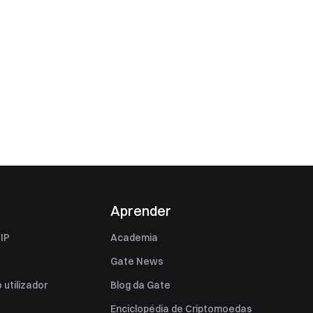
Aprender
IP
Academia
Gate News
utilizador
Blog da Gate
Enciclopédia de Criptomoedas