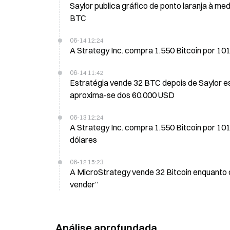
Saylor publica gráfico de ponto laranja à m
BTC
06-14 12:24
A Strategy Inc. compra 1.550 Bitcoin por 101
06-14 11:42
Estratégia vende 32 BTC depois de Saylor es
aproxima-se dos 60.000 USD
06-13 12:24
A Strategy Inc. compra 1.550 Bitcoin por 10
dólares
06-12 15:23
A MicroStrategy vende 32 Bitcoin enquanto 
vender”
Análise aprofundada