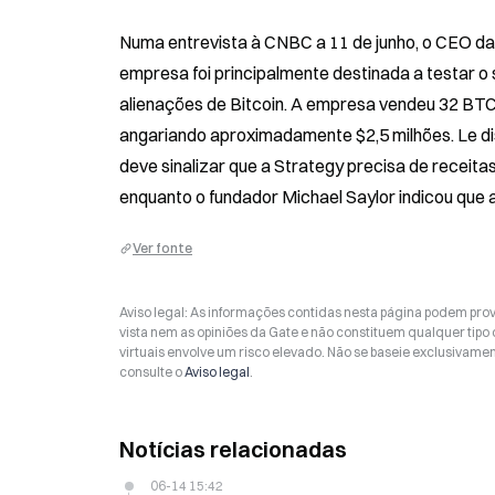
Numa entrevista à CNBC a 11 de junho, o CEO da 
empresa foi principalmente destinada a testar o 
alienações de Bitcoin. A empresa vendeu 32 BTC 
angariando aproximadamente $2,5 milhões. Le dis
deve sinalizar que a Strategy precisa de receitas
enquanto o fundador Michael Saylor indicou que 
Ver fonte
Aviso legal: As informações contidas nesta página podem prov
vista nem as opiniões da Gate e não constituem qualquer tipo
virtuais envolve um risco elevado. Não se baseie exclusivame
consulte o
Aviso legal
.
Notícias relacionadas
06-14 15:42