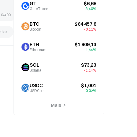
GT
$6,68
GateToken
3,40%
0/400
BTC
$64 457,8
Bitcoin
-0,11%
tar
ETH
$1 909,13
Ethereum
1,54%
SOL
$73,23
Solana
-1,14%
USDC
$1,001
USDCoin
0,02%
Mais