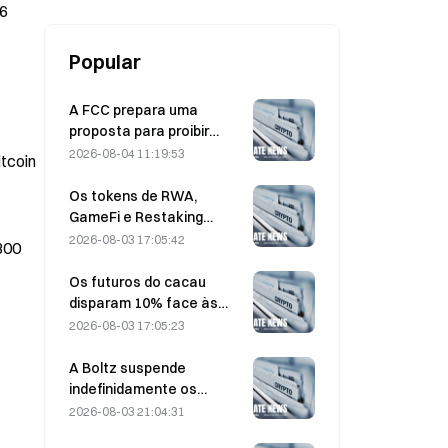
56
Popular
A FCC prepara uma
proposta para proibir
módulos ópticos chineses
2026-08-04 11:19:53
itcoin
utilizados em centros de
dados; a Xinyuan enfrenta
Os tokens de RWA,
um impacto de 27% na
GameFi e Restaking
quota de mercado
lideram o desempenho do
2026-08-03 17:05:42
300
mercado em julho.
Os futuros do cacau
disparam 10% face às
preocupações com a
2026-08-03 17:05:23
oferta, aproximando-se
dos 6.000 dólares por
A Boltz suspende
tonelada
indefinidamente os
serviços da ponte Bitcoin
2026-08-03 21:04:31
na sequência de ataques