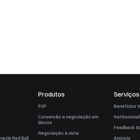
Produtos
Serviços
P2P
Benefícios V
Conversão e negociação em
Institucional
blocos
Feedback do 
Negociação à vista
racle Red Bull
Anúncio