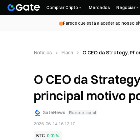
Comprar Cripto
Mercados
Negociar
Parece que está a aceder ao nosso si
Notícias
Flash
O CEO da Strategy, Phon
O CEO da Strategy,
principal motivo p
GateNews
Fluxo de capital
2026-06-14 16:12:10
BTC
0,01%