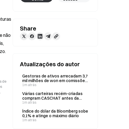
turas 
Share
e não 
, 
zo.
Atualizações do autor
Gestoras de ativos arrecadam 3,7
mil milhões de won em comissões
s de
de gestão de ETFs alavancados
1m atrás
os
da Samsung e da SK Hynix em dois
,
Várias carteiras recém-criadas
meses
compram CASCHAT antes da
listagem e registam lucros
1m atrás
teóricos após o lançamento na
Índice do dólar da Bloomberg sobe
Robinhood
0,1% e atinge o máximo diário
1m atrás