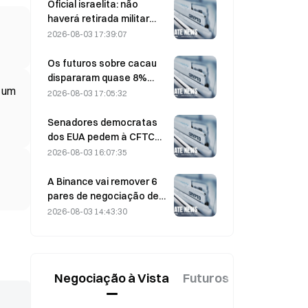
assistidos por IA
Oficial israelita: não
haverá retirada militar
antes de o Hamas se
2026-08-03 17:39:07
desarmar
Os futuros sobre cacau
dispararam quase 8%
a um
intradiário na passada
2026-08-03 17:05:32
sexta-feira, apanhando
de surpresa os
Senadores democratas
participantes do mercado
dos EUA pedem à CFTC
que restrinja os produtos
2026-08-03 16:07:35
de apostas relacionados
com incêndios florestais
A Binance vai remover 6
descontrolados durante a
pares de negociação de
época de incêndios mais
altcoins a partir de 17 de
2026-08-03 14:43:30
intensa de sempre
agosto de 2026
Negociação à Vista
Futuros
Novo