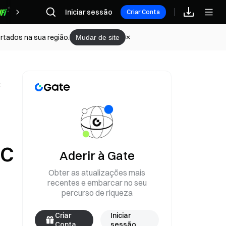
Iniciar sessão
Recompensas
Criar Conta
rtados na sua região.
Mudar de site
C
TC
Aderir à Gate
Obter as atualizações mais
recentes e embarcar no seu
percurso de riqueza
Criar
Iniciar
Conta
sessão