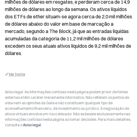
milhões de dólares em resgates, e perderam cerca de 14,9 
milhões de dólares ao longo da semana. Os ativos líquidos 
dos ETFs de ether situam-se agora cerca de 2,0 mil milhões 
de dólares abaixo do valor em base de marcação a 
mercado, segundo a The Block, já que as entradas líquidas 
acumuladas da categoria de 11,2 mil milhões de dólares 
excedem os seus atuais ativos líquidos de 9,2 mil milhões de 
dólares.
Ver fonte
Aviso legal: As informações contidas nesta página podem provir de fontes
externas e têm caráter meramente informativo. Não refletem os pontos de
vista nem as opiniões da Gate e não constituem qualquer tipo de
aconselhamento financeiro, de investimento ou jurídico. A negociação de
ativos virtuais envolve um risco elevado. Não se baseie exclusivamente nas
informações contidas nesta página ao tomar decisões. Para mais detalhes,
consulte o
Aviso legal
.